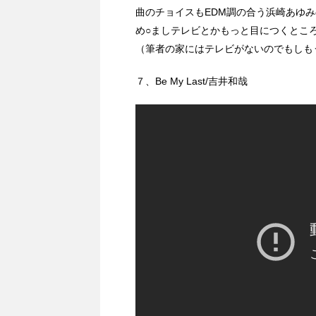
曲のチョイスもEDM調の合う浜崎あゆ
め○ましテレビとかもっと目につくとこ
（筆者の家にはテレビがないのでもしも
７、Be My Last/吉井和哉