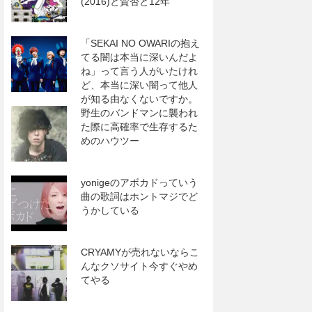
(2016)と賛否と12年
「SEKAI NO OWARIの抱え
てる闇は本当に深いんだよ
ね」って言う人がいたけれ
ど、本当に深い闇って他人
が知る由なくないですか。
野生のバンドマンに襲われ
た際に高確率で生存するた
めのハウツー
yonigeのアボカドっていう
曲の歌詞はホントマジでど
うかしている
CRYAMYが売れないならこ
んなクソサイト今すぐやめ
てやる