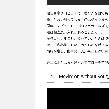
僕自身宇多田ヒカルで一番好きな曲であ
高、と言い切ってしまうのは少々つまら
同年にデビューし、”東芝emiガールズ
達は相当思い入れがあることだろう。
宇多田ヒカル自身が歌っていたときは現
が、椎名林檎らしい古めかしさを感じる
情緒が増し、曲中の二人がもっと深い関
井上陽水とはまた違ったアプローチで”
４、Movin' on without y