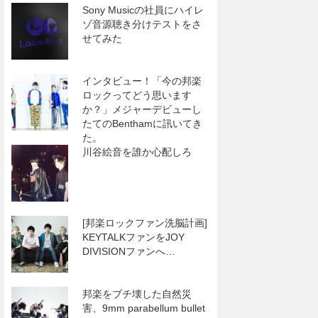
Sony Musicの社員にハイレ
ゾ音源聴き分けテストをさ
せてみた
インタビュー！「今の邦楽
ロックってどう思います
か？」メジャーデビューし
たてのBenthamに訊いてき
た。
川谷絵音を誰か心配しろ
[邦楽ロックファン洗脳計画]
KEYTALKファンをJOY
DIVISIONファンへ…
邦楽をブチ壊した自然災
害、9mm parabellum bullet