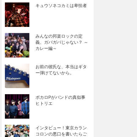
キュウソネコカミは卑怯者
みんなの邦楽ロックの定
義、ガバガバじゃない？ ～
カレー編～
お前の彼氏な、本当はギタ
ー弾けてないから。
ボカロPがバンドの真似事
ヒトリエ
インタビュー！東京カラン
コロンの悪口を書いたらご