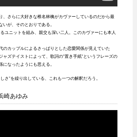
り、さらに大好きな椎名林檎がカヴァーしているのだから最
ないが、そのとおりである。
"なるユニットを組み、親交も深い二人。このカヴァーにも本人
代のカップルによるさっぱりとした恋愛関係が見えていた
ジャズテイストによって、歌詞の”置き手紙”というフレーズの
係になったようにも思える。
らしさ”を繰り出している、これも一つの解釈だろう。
ou/浜崎あゆみ