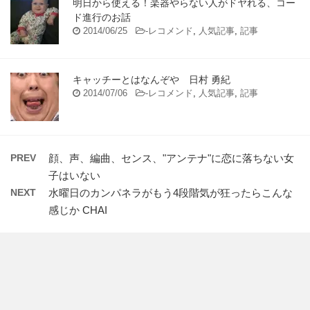
明日から使える！楽器やらない人がドヤれる、コー
ド進行のお話
2014/06/25
-
レコメンド
,
人気記事
,
記事
キャッチーとはなんぞや 日村 勇紀
2014/07/06
-
レコメンド
,
人気記事
,
記事
PREV
顔、声、編曲、センス、"アンテナ"に恋に落ちない女
子はいない
NEXT
水曜日のカンパネラがもう4段階気が狂ったらこんな
感じか CHAI