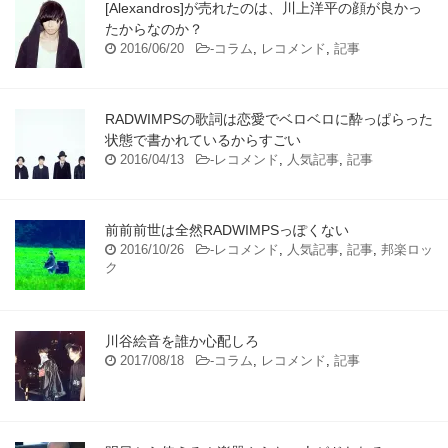
[Alexandros]が売れたのは、川上洋平の顔が良かっ
たからなのか？
2016/06/20
-
コラム
,
レコメンド
,
記事
RADWIMPSの歌詞は恋愛でベロベロに酔っぱらった
状態で書かれているからすごい
2016/04/13
-
レコメンド
,
人気記事
,
記事
前前前世は全然RADWIMPSっぽくない
2016/10/26
-
レコメンド
,
人気記事
,
記事
,
邦楽ロッ
ク
川谷絵音を誰か心配しろ
2017/08/18
-
コラム
,
レコメンド
,
記事