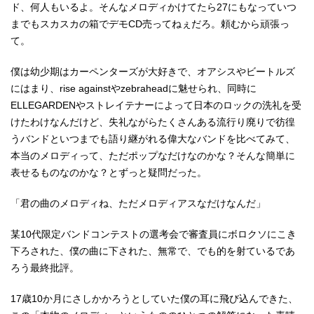
ド、何人もいるよ。そんなメロディかけてたら27にもなっていつ
までもスカスカの箱でデモCD売ってねぇだろ。頼むから頑張っ
て。
僕は幼少期はカーペンターズが大好きで、オアシスやビートルズ
にはまり、rise againstやzebraheadに魅せられ、同時に
ELLEGARDENやストレイテナーによって日本のロックの洗礼を受
けたわけなんだけど、失礼ながらたくさんある流行り廃りで彷徨
うバンドといつまでも語り継がれる偉大なバンドを比べてみて、
本当のメロディって、ただポップなだけなのかな？そんな簡単に
表せるものなのかな？とずっと疑問だった。
「君の曲のメロディね、ただメロディアスなだけなんだ」
某10代限定バンドコンテストの選考会で審査員にボロクソにこき
下ろされた、僕の曲に下された、無常で、でも的を射ているであ
ろう最終批評。
17歳10か月にさしかかろうとしていた僕の耳に飛び込んできた、