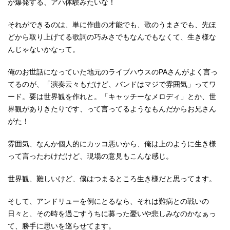
が爆発する、アハ体験みたいな！
それができるのは、単に作曲の才能でも、歌のうまさでも、先ほ
どから取り上げてる歌詞の巧みさでもなんでもなくて、生き様な
んじゃないかなって。
俺のお世話になっていた地元のライブハウスのPAさんがよく言っ
てるのが、「演奏云々もだけど、バンドはマジで雰囲気」ってワ
ード。要は世界観を作れと。「キャッチーなメロディ」とか、世
界観がありきたりです、って言ってるようなもんだからお兄さん
がた！
雰囲気、なんか個人的にカッコ悪いから、俺は上のように生き様
って言ったわけだけど、現場の意見もこんな感じ。
世界観、難しいけど、僕はつまるところ生き様だと思ってます。
そして、アンドリューを例にとるなら、それは難病との戦いの
日々と、その時を過ごすうちに募った憂いや悲しみなのかなぁっ
て、勝手に思いを巡らせてます。