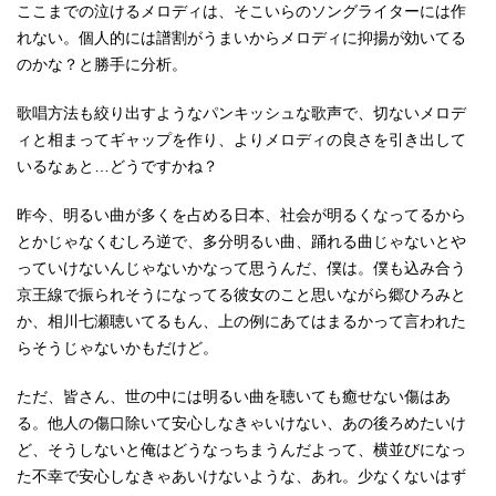
ここまでの泣けるメロディは、そこいらのソングライターには作
れない。個人的には譜割がうまいからメロディに抑揚が効いてる
のかな？と勝手に分析。
歌唱方法も絞り出すようなパンキッシュな歌声で、切ないメロデ
ィと相まってギャップを作り、よりメロディの良さを引き出して
いるなぁと…どうですかね？
昨今、明るい曲が多くを占める日本、社会が明るくなってるから
とかじゃなくむしろ逆で、多分明るい曲、踊れる曲じゃないとや
っていけないんじゃないかなって思うんだ、僕は。僕も込み合う
京王線で振られそうになってる彼女のこと思いながら郷ひろみと
か、相川七瀬聴いてるもん、上の例にあてはまるかって言われた
らそうじゃないかもだけど。
ただ、皆さん、世の中には明るい曲を聴いても癒せない傷はあ
る。他人の傷口除いて安心しなきゃいけない、あの後ろめたいけ
ど、そうしないと俺はどうなっちまうんだよって、横並びになっ
た不幸で安心しなきゃあいけないような、あれ。少なくないはず