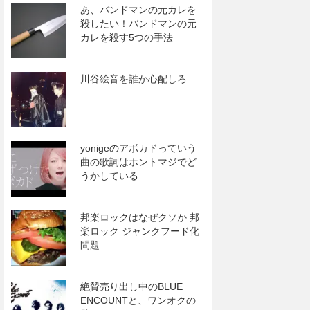
あ、バンドマンの元カレを
殺したい！バンドマンの元
カレを殺す5つの手法
川谷絵音を誰か心配しろ
yonigeのアボカドっていう
曲の歌詞はホントマジでど
うかしている
邦楽ロックはなぜクソか 邦
楽ロック ジャンクフード化
問題
絶賛売り出し中のBLUE
ENCOUNTと、ワンオクの