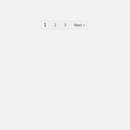
1
2
3
Next »