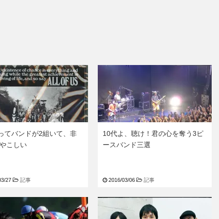
ESってバンドが2組いて、非
10代よ、聴け！君の心を奪う3ピ
やこしい
ースバンド三選
03/27
記事
2016/03/06
記事