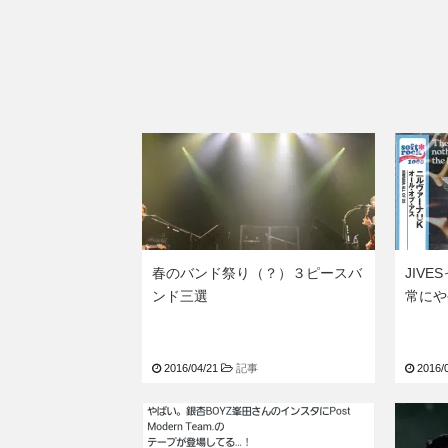
春のバンド祭り（？）３ピースバ
JIV
ンド三選
常にや
2016/04/21
記事
2016/