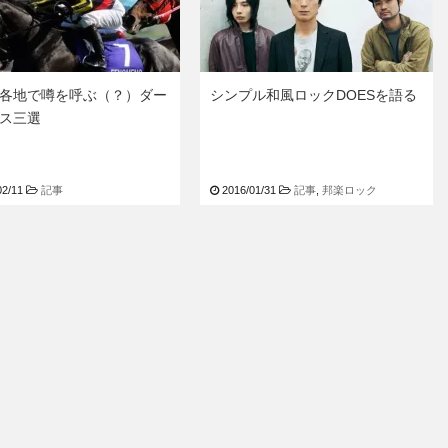
各地で噂を呼ぶ（？）ダー
シンプル和風ロックDOESを語る
ス三選
02/11
記事
2016/01/31
記事
,
邦楽ロック