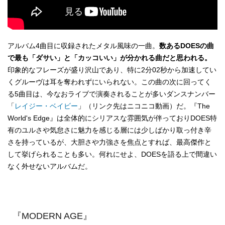
アルバム4曲目に収録されたメタル風味の一曲。
数あるDOESの曲
で最も「ダサい」と「カッコいい」が分かれる曲だと思われる。
印象的なフレーズが盛り沢山であり、特に2分02秒から加速してい
くグルーヴは耳を奪われずにいられない。この曲の次に回ってく
る5曲目は、今なおライブで演奏されることが多いダンスナンバー
「
レイジー・ベイビー
」（リンク先はニコニコ動画）だ。『The
World's Edge』は全体的にシリアスな雰囲気が伴っておりDOES特
有のユルさや気怠さに魅力を感じる層には少しばかり取っ付き辛
さを持っているが、大胆さや力強さを焦点とすれば、最高傑作と
して挙げられることも多い。何れにせよ、DOESを語る上で間違い
なく外せないアルバムだ。
『MODERN AGE』