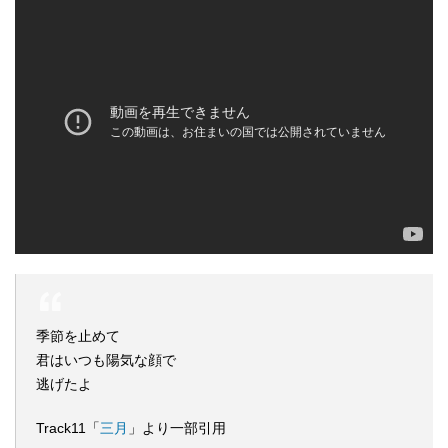
季節を止めて
君はいつも陽気な顔で
逃げたよ
Track11「
三月
」より一部引用