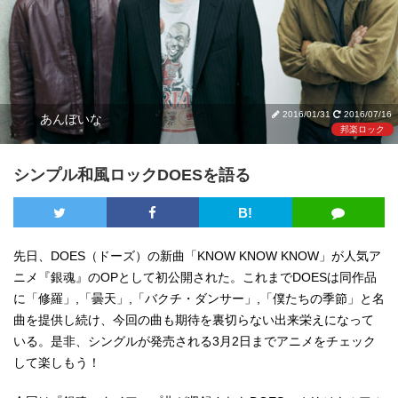
2016/01/31
2016/07/16
あんぼいな
邦楽ロック
シンプル和風ロックDOESを語る
B!
先日、DOES（ドーズ）の新曲「KNOW KNOW KNOW」が人気ア
ニメ『銀魂』のOPとして初公開された。これまでDOESは同作品
に「修羅」,「曇天」,「バクチ・ダンサー」,「僕たちの季節」と名
曲を提供し続け、今回の曲も期待を裏切らない出来栄えになって
いる。是非、シングルが発売される3月2日までアニメをチェック
して楽しもう！