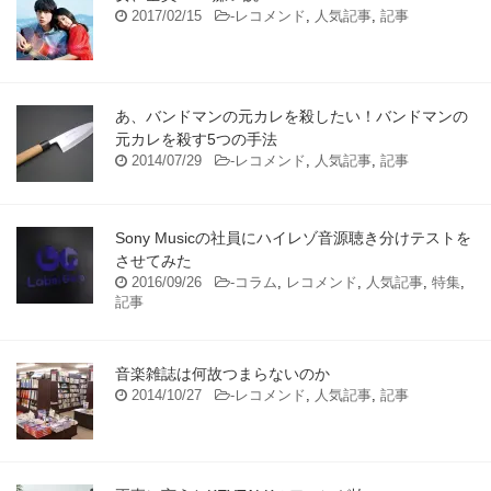
2017/02/15
-
レコメンド
,
人気記事
,
記事
あ、バンドマンの元カレを殺したい！バンドマンの
元カレを殺す5つの手法
2014/07/29
-
レコメンド
,
人気記事
,
記事
Sony Musicの社員にハイレゾ音源聴き分けテストを
させてみた
2016/09/26
-
コラム
,
レコメンド
,
人気記事
,
特集
,
記事
音楽雑誌は何故つまらないのか
2014/10/27
-
レコメンド
,
人気記事
,
記事