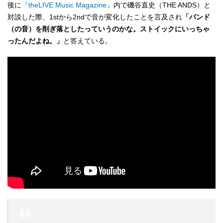
後に
『theLIVE Music Magazine』
内で磯谷直史（THE ANDS）と
対談した際、1stから2ndで音が変化したことを言及され
「バンド
（の音）を削ぎ落としたっていうのかな。ストイックにいっちゃ
ったんだよね。」
と答えている。