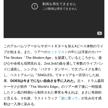
このアルバムツアーからサポートギターを加え4ピース体制のライ
ブが始まる。また、ツアーの
セットリスト
の中には洋楽のカバー
The Strokes「
The Modern Age
」を披露しているところから、遊
び心や余裕も垣間見れる。2nd,3rdの曲を通して有数のライブバン
ドに成長し、シングル「バクチ・ダンサー」で大ブレイクを果た
し、ベストアルバム『SINGLES』でキャリアを一区切りした結
果、
DOESは今までにない自由さを手に入れた。
元々、ドラム森田
ケーサクが前作『The World's Edge』のツアー終了後に一時脱退
したドン底の時期から制作された事実を考えれば、まさに奇跡的
と言える。それ故、ラストトラック「
波に乗って
」が生み出す感
動は一入身に染みる。