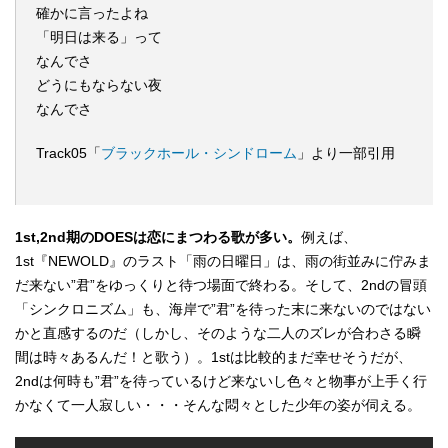
確かに言ったよね
「明日は来る」って
なんでさ
どうにもならない夜
なんでさ
Track05「
ブラックホール・シンドローム
」より一部引用
1st,2nd期のDOESは恋にまつわる歌が多い。
例えば、
1st『NEWOLD』のラスト「雨の日曜日」は、雨の街並みに佇みま
だ来ない”君”をゆっくりと待つ場面で終わる。そして、2ndの冒頭
「シンクロニズム」も、海岸で”君”を待った末に来ないのではない
かと直感するのだ（しかし、そのような二人のズレが合わさる瞬
間は時々あるんだ！と歌う）。1stは比較的まだ幸せそうだが、
2ndは何時も”君”を待っているけど来ないし色々と物事が上手く行
かなくて一人寂しい・・・そんな悶々とした少年の姿が伺える。