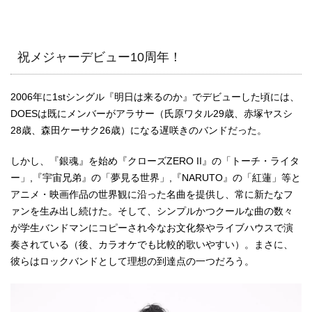
祝メジャーデビュー10周年！
2006年に1stシングル『明日は来るのか』でデビューした頃には、
DOESは既にメンバーがアラサー（氏原ワタル29歳、赤塚ヤスシ
28歳、森田ケーサク26歳）になる遅咲きのバンドだった。
しかし、『銀魂』を始め『クローズZERO II』の「トーチ・ライタ
ー」,『宇宙兄弟』の「夢見る世界」,『NARUTO』の「紅蓮」等と
アニメ・映画作品の世界観に沿った名曲を提供し、常に新たなフ
ァンを生み出し続けた。そして、シンプルかつクールな曲の数々
が学生バンドマンにコピーされ今なお文化祭やライブハウスで演
奏されている（後、カラオケでも比較的歌いやすい）。まさに、
彼らはロックバンドとして理想の到達点の一つだろう。