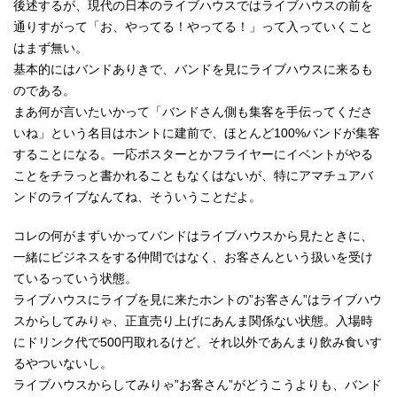
後述するが、現代の日本のライブハウスではライブハウスの前を
通りすがって「お、やってる！やってる！」って入っていくこと
はまず無い。
基本的にはバンドありきで、バンドを見にライブハウスに来るも
のである。
まあ何が言いたいかって「バンドさん側も集客を手伝ってくださ
いね」という名目はホントに建前で、ほとんど100%バンドが集客
することになる。一応ポスターとかフライヤーにイベントがやる
ことをチラっと書かれることもなくはないが、特にアマチュアバ
ンドのライブなんてね、そういうことだよ。
コレの何がまずいかってバンドはライブハウスから見たときに、
一緒にビジネスをする仲間ではなく、お客さんという扱いを受け
ているっていう状態。
ライブハウスにライブを見に来たホントの”お客さん”はライブハウ
スからしてみりゃ、正直売り上げにあんま関係ない状態。入場時
にドリンク代で500円取れるけど、それ以外であんまり飲み食いす
るやついないし。
ライブハウスからしてみりゃ”お客さん”がどうこうよりも、バンド