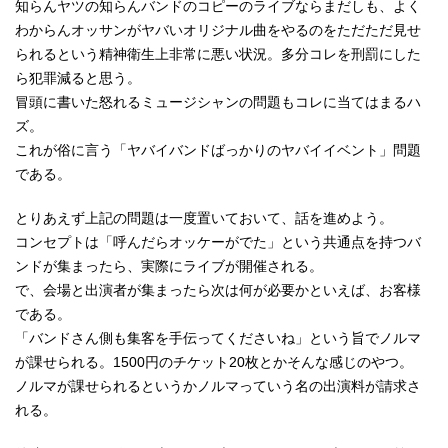
知らんヤツの知らんバンドのコピーのライブならまだしも、よく
わからんオッサンがヤバいオリジナル曲をやるのをただただ見せ
られるという精神衛生上非常に悪い状況。多分コレを刑罰にした
ら犯罪減ると思う。
冒頭に書いた怒れるミュージシャンの問題もコレに当てはまるハ
ズ。
これが俗に言う「ヤバイバンドばっかりのヤバイイベント」問題
である。
とりあえず上記の問題は一度置いておいて、話を進めよう。
コンセプトは「呼んだらオッケーがでた」という共通点を持つバ
ンドが集まったら、実際にライブが開催される。
で、会場と出演者が集まったら次は何が必要かといえば、お客様
である。
「バンドさん側も集客を手伝ってくださいね」という旨でノルマ
が課せられる。1500円のチケット20枚とかそんな感じのやつ。
ノルマが課せられるというかノルマっていう名の出演料が請求さ
れる。