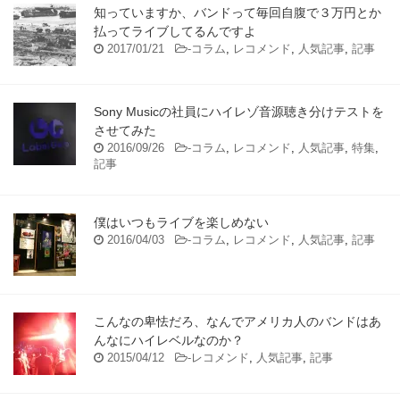
知っていますか、バンドって毎回自腹で３万円とか
払ってライブしてるんですよ
2017/01/21
-
コラム
,
レコメンド
,
人気記事
,
記事
Sony Musicの社員にハイレゾ音源聴き分けテストを
させてみた
2016/09/26
-
コラム
,
レコメンド
,
人気記事
,
特集
,
記事
僕はいつもライブを楽しめない
2016/04/03
-
コラム
,
レコメンド
,
人気記事
,
記事
こんなの卑怯だろ、なんでアメリカ人のバンドはあ
んなにハイレベルなのか？
2015/04/12
-
レコメンド
,
人気記事
,
記事