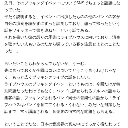
先日、そのブッキングイベントについてSNSでちょっと話題にな
っていた。
平たく説明すると、イベントに出演したものの他のバンドの客が
自分の演奏を聴かずにずっと談笑しており、怒って帰ったという
話をツイッターで書き連ねた、という話である。
それを書いた彼の怒りの矛先はライブハウスに向いており、演奏
を聴きたい人もいるのだから喋っている客を注意せよとのことだ
った…。
言いたいこともわからんでもないが、うーむ。
先に言っておくが今回はコレについてどうこう言うわけじゃな
く、もっと広くブッキングライブの話をしたい。
ライブハウスのブッキングイベントというものは、今回だけが特
別問題だったわけでもなく、バンドに課せられるノルマの話やら
集客の話、ブッキングされるバンド同士の音楽性の話から「ライ
ブハウスはバンドを育ててくれる・くれない」みたいな飛躍した
話まで、常々議論される、音楽界の恒常的な問題とも言える。
ということでだな、日本の音楽界の真ん中にでっかく横たわって