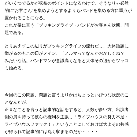
がいくつでるかが収益のポイントになるわけで、そうなりゃ必然
的に”お客さん”を集めようとするよりもバンドを集める方に重点が
置かれることになる。
これが俗に言う「ブッキングライブ・バンドがお客さん状態」問
題である。
とりあえずこの辺りがブッキングライブの流れだし、大体話題に
挙がるのもこの辺がメイン、「ノルマってなんかおかしくね？」
みたいな話。バンドマンが意識高くなると大体その辺からツッコ
ミ始める。
今回のこの問題、問題と言うよりかはちょっといびつな状況のこ
となんだが、
正直なことを言うと記事的な話をすると、人数が多い方、出演者
側の肩を持って彼らの権利を主張し「ライブハウスの努力不足・
ライブハウスファック！」ということにしておけば大よその共感
が得られて記事的には丸く収まるのだが・・・・