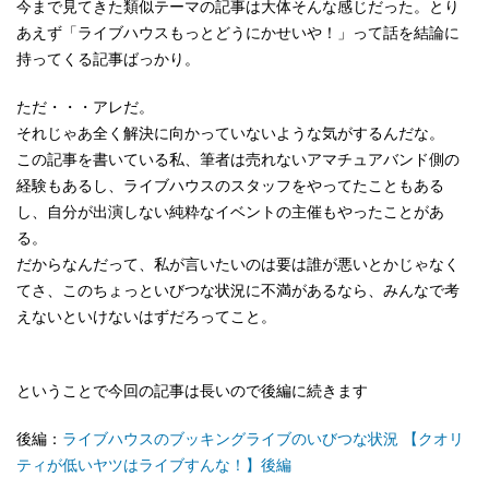
今まで見てきた類似テーマの記事は大体そんな感じだった。とり
あえず「ライブハウスもっとどうにかせいや！」って話を結論に
持ってくる記事ばっかり。
ただ・・・アレだ。
それじゃあ全く解決に向かっていないような気がするんだな。
この記事を書いている私、筆者は売れないアマチュアバンド側の
経験もあるし、ライブハウスのスタッフをやってたこともある
し、自分が出演しない純粋なイベントの主催もやったことがあ
る。
だからなんだって、私が言いたいのは要は誰が悪いとかじゃなく
てさ、このちょっといびつな状況に不満があるなら、みんなで考
えないといけないはずだろってこと。
ということで今回の記事は長いので後編に続きます
後編：
ライブハウスのブッキングライブのいびつな状況 【クオリ
ティが低いヤツはライブすんな！】後編