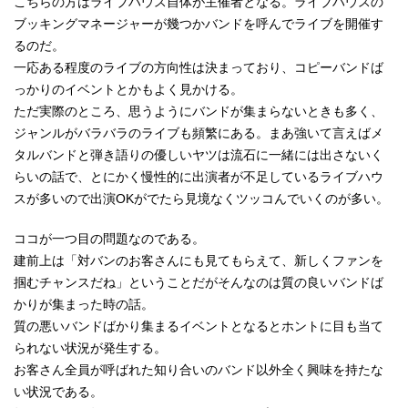
こちらの方はライブハウス自体が主催者となる。ライブハウスの
ブッキングマネージャーが幾つかバンドを呼んでライブを開催す
るのだ。
一応ある程度のライブの方向性は決まっており、コピーバンドば
っかりのイベントとかもよく見かける。
ただ実際のところ、思うようにバンドが集まらないときも多く、
ジャンルがバラバラのライブも頻繁にある。まあ強いて言えばメ
タルバンドと弾き語りの優しいヤツは流石に一緒には出さないく
らいの話で、とにかく慢性的に出演者が不足しているライブハウ
スが多いので出演OKがでたら見境なくツッコんでいくのが多い。
ココが一つ目の問題なのである。
建前上は「対バンのお客さんにも見てもらえて、新しくファンを
掴むチャンスだね」ということだがそんなのは質の良いバンドば
かりが集まった時の話。
質の悪いバンドばかり集まるイベントとなるとホントに目も当て
られない状況が発生する。
お客さん全員が呼ばれた知り合いのバンド以外全く興味を持たな
い状況である。