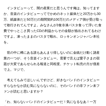
インタビューって、闇の産業だと思うんです俺は。知ってます
か、音楽のインタビューってでかめのネット媒体だと20万から30
万、紙媒体だと50万だの期間契約100万だのメディア側が受け取っ
て敢行されてんですよ。みなさんが3食冷凍パスタ食って浮いた食
費でやっとこさ買ったCDの利益からその金額が捻出されてるわけ
ですよ。凍ったままのパスタで殴れ、ロッキンオンジャパン本社
を。
世の中に稀にある誰もあんまり得しないのに金銭だけ動く謎産
業の一つが、そう音楽インタビュー。需要で言えば愛子さまの宿
題が大変であらせられる報道と同程度。チケット転売の方が僅差
で上。マジで。
考えてもみてほしいんですけど、好きなバンドのインタビュー
すらなかなか読む気にならないのに、そのバンドの非ファン未フ
ァンが読むと思いますか？
「わ、知らないバンドのインタビューだ！気になるなあ！一万