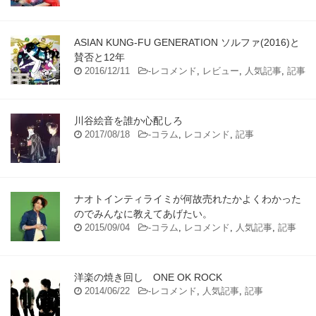
ASIAN KUNG-FU GENERATION ソルファ(2016)と
賛否と12年
2016/12/11
-
レコメンド
,
レビュー
,
人気記事
,
記事
川谷絵音を誰か心配しろ
2017/08/18
-
コラム
,
レコメンド
,
記事
ナオトインティライミが何故売れたかよくわかった
のでみんなに教えてあげたい。
2015/09/04
-
コラム
,
レコメンド
,
人気記事
,
記事
洋楽の焼き回し ONE OK ROCK
2014/06/22
-
レコメンド
,
人気記事
,
記事