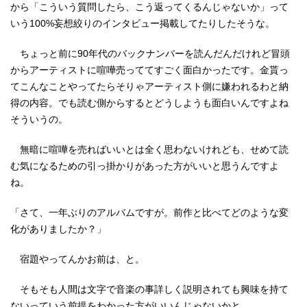
から「こういう質問したら、こう返ってくるんじゃないか」って
いう100%妄想絞りのインタビュー掲載してたりしたそうな。
ちょっと前に90年代のバックナンバーを読んだんだけれど冒頭
からアーティストに喧嘩売っててすごく面白かったです。金貰っ
てこんなことやってたらそりゃアーティスト側に嫌われるわと納
得の内容。でも読む側からするとどうしようも面白いんですよね
そういうの。
無暗に喧嘩を売ればいいとは全く思わないけれども、せめて読
む気になるための引っ掛かりがあった方がいいと思うんですよ
ね。
「さて、一年ぶりのアルバムですが。前作と比べてどのような変
化がありましたか？」
宿題やってんかお前は、と。
そもそも人間は文字で音楽の事詳しく説明されても興味を持て
ないっていう前提をわかった方がいいんじゃないかと。