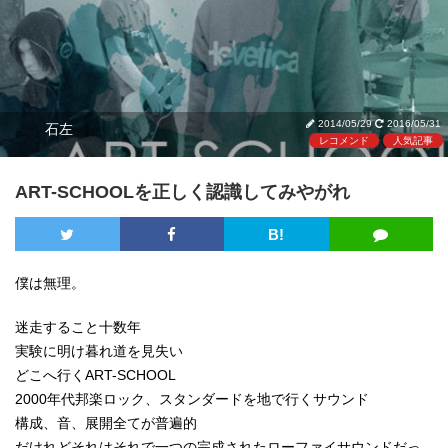
2014/05/29
2016/05/31
石左
レコメンド
人気記事
ART-SCHOOLを正しく認識してみやがれ
B!
僕は無理。
迷走すること十数年
実験に明け暮れ道を見失い
どこへ行くART-SCHOOL
2000年代邦楽ロック、スタンダードを地で行くサウンド
構成、音、展開全てが普遍的
だけれどそれはそれで一つの完成されたローファイサウンドだっ