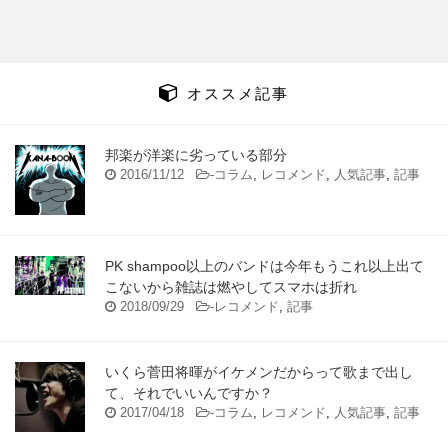
オススメ記事
邦楽が洋楽に劣っている部分
2016/11/12
-
コラム
,
レコメンド
,
人気記事
,
記事
PK shampoo以上のバンドは今年もうこれ以上出て
こないから雑誌は燃やしてスマホは折れ
2018/09/29
-
レコメンド
,
記事
いくら菅田将暉がイケメンだからって歌まで出し
て、それでいいんですか？
2017/04/18
-
コラム
,
レコメンド
,
人気記事
,
記事