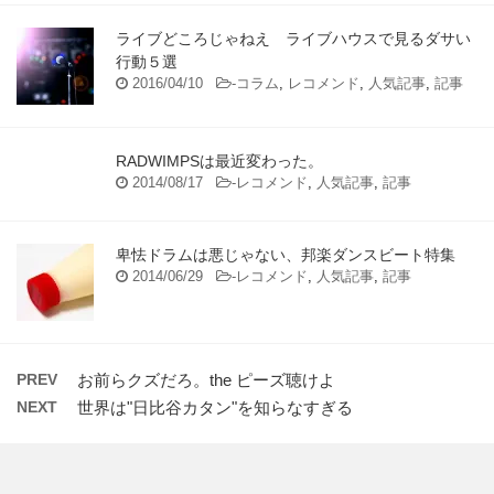
ライブどころじゃねえ ライブハウスで見るダサい
行動５選
2016/04/10
-
コラム
,
レコメンド
,
人気記事
,
記事
RADWIMPSは最近変わった。
2014/08/17
-
レコメンド
,
人気記事
,
記事
卑怯ドラムは悪じゃない、邦楽ダンスビート特集
2014/06/29
-
レコメンド
,
人気記事
,
記事
PREV
お前らクズだろ。the ピーズ聴けよ
NEXT
世界は"日比谷カタン"を知らなすぎる