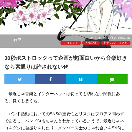
2016/05/17
2016/07/16
石左
レコメンド
人気記事
注目バンドまとめ
30秒ポストロックって企画が超面白いから音楽好き
なら素通りは許されないぜ
B!
最近じゃ音楽とインターネットは切っても切れない関係にあ
る。良くも悪くも。
バンド活動においてのSNSの重要性とリスクはプロアマ問わず
であるし、バンド側もちゃんとわかっているようで、最近じゃネ
コをダシに自撮りをしたり、メンバー同士のじゃれ合いをSNSに