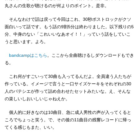
丸さんの生歌が聴けるのが何よりのポイント。是非。
そんなわけで話は戻って今回はこれ、30秒ポストロックがクソ
面白いって話です。もう話の9割5分は終わりました。以下残りの5
分、中身のない「これいいなあオイ！！」っていう話をしていこ
うと思います。よろ。
bandcampはこちら
。ここから全曲聴けるしダウンロードもでき
る。
これ何がすごいって30曲も入ってるんだよ。全員違う人たちが
作っている。イメージで言うと一口サイズケーキをそれぞれの30
人のパテシエが作って詰め合わせたセットみたいな。え、そんな
の楽しいしおいしいじゃねえか。
個人的に好きなのは10曲目、急に成人男性の声が入ってくると
ころでちょっと笑う。で、その後の11曲目の残響レコードに帰っ
てくる感じもまた、いい。