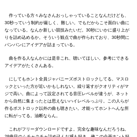
作っている方々みなさんおっしゃっていることなんだけども、
30秒っていう制約が厳しく、難しい。でもだからこそ面白い曲に
なっている。なんか新しい競技みたいだ。30秒にいかに盛り上が
りを詰め込めるか。そういう観点で曲が作られており、30秒間に
パンパンにアイデアが詰まっている。
曲を作る人なんかには是非これ、聴いてほしい。参考にできる
アイデアがたくさんある。
にしてもホント全員ジャパニーズポストロックしてる。マスロ
ックといった方が近いかもしれない。繰り返すがクオリティがマ
ジで高い。曲によって設定されてる音圧レベルが違うが、ネット
から自然に集まったとは思えないハイレベルっぷり。この人らが
作るポストロック以外の曲も聴きたい。才能ってホントへんな所
に転がってる。油断ならん。
これがフリーダウンロードですよ。完全な趣味なんだろうね。
28曲目のムチャクチャ詰め込んだ感も好き。俺この企画ホント好