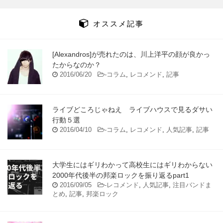
オススメ記事
[Alexandros]が売れたのは、川上洋平の顔が良かっ
たからなのか？
2016/06/20
-
コラム
,
レコメンド
,
記事
ライブどころじゃねえ ライブハウスで見るダサい
行動５選
2016/04/10
-
コラム
,
レコメンド
,
人気記事
,
記事
大学生にはギリわかって高校生にはギリわからない
2000年代後半の邦楽ロックを振り返るpart1
2016/09/05
-
レコメンド
,
人気記事
,
注目バンドま
とめ
,
記事
,
邦楽ロック