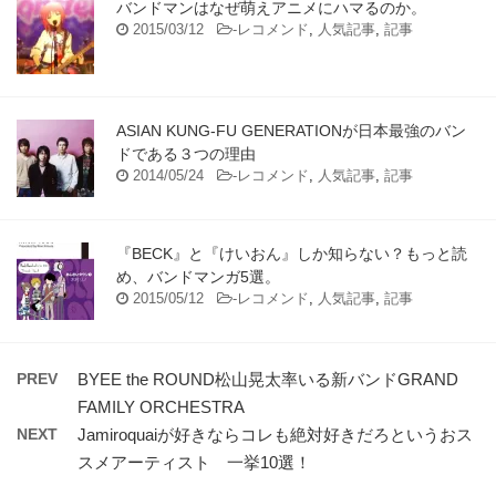
バンドマンはなぜ萌えアニメにハマるのか。
2015/03/12
-
レコメンド
,
人気記事
,
記事
ASIAN KUNG-FU GENERATIONが日本最強のバン
ドである３つの理由
2014/05/24
-
レコメンド
,
人気記事
,
記事
『BECK』と『けいおん』しか知らない？もっと読
め、バンドマンガ5選。
2015/05/12
-
レコメンド
,
人気記事
,
記事
PREV
BYEE the ROUND松山晃太率いる新バンドGRAND
FAMILY ORCHESTRA
NEXT
Jamiroquaiが好きならコレも絶対好きだろというおス
スメアーティスト 一挙10選！