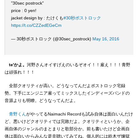
"30sec postrock"
price : 0 yen!
jacket design by : たけくも
#30秒ポストロック
https://t.co/CZZedEGeCm
— 30秒ポストロック (@30sec_postrock)
May 16, 2016
te'かよ。
河野さんオイすげえのいるぞオイ！！雇え！！！青野
は頑張れ！！！
全部クオリティが高い。どうなってんだよポストロック宅録
勢。下手にエンジニア雇ってミックスしたインディーズバンドの
音源よりも明瞭。どうなってんだよ。
青野くん
がやってるNaimachi Recordも試み自体は面白いんだけ
ど、悪いけどクオリティでは完敗だよ。クオリティというか、企
画自体のジャンルのまとまりと歌部分か。前も書いたけど企画自
体は面白いからみんな是非聴いてみてね。個人的には鈴木ザ煉獄