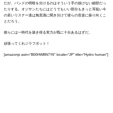
だが、バンドの明暗を分けるのはそういう手の抜けない細部だっ
たりする。オジサンたちにはどうでもいい部分もきっと耳聡い今
の若いリスナー達は無意識に聞き分けて彼らの音楽に振り向くこ
とだろう。
彼らには一時代を築き得る実力が既に十分あるはずだ。
頑張ってくれジラフポット！
[amazonjs asin="B00HWBN7Y6" locale="JP" title="Hydro human"]