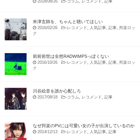
2018/08/26
-
コラム
,
レコメンド
,
記事
米津玄師を、ちゃんと聴いてほしい
2016/02/26
-
レコメンド
,
人気記事
,
記事
,
邦楽ロッ
ク
前前前世は全然RADWIMPSっぽくない
2016/10/26
-
レコメンド
,
人気記事
,
記事
,
邦楽ロッ
ク
川谷絵音を誰か心配しろ
2017/08/18
-
コラム
,
レコメンド
,
記事
なぜ邦楽のPVには可愛い女の子が出演しているのか
2014/12/13
-
レコメンド
,
人気記事
,
記事