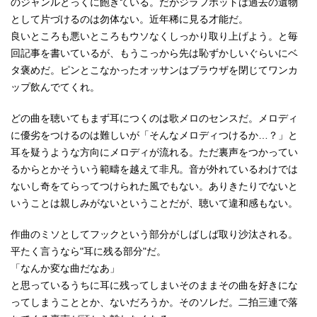
のジャンルとっくに飽きている。だがジラフポットは過去の遺物
として片づけるのは勿体ない。近年稀に見る才能だ。
良いところも悪いところもウソなくしっかり取り上げよう。と毎
回記事を書いているが、もうこっから先は恥ずかしいぐらいにベ
タ褒めだ。ピンとこなかったオッサンはブラウザを閉じてワンカ
ップ飲んでてくれ。
どの曲を聴いてもまず耳につくのは歌メロのセンスだ。メロディ
に優劣をつけるのは難しいが「そんなメロディつけるか…？」と
耳を疑うような方向にメロディが流れる。ただ裏声をつかってい
るからとかそういう範疇を越えて非凡。音が外れているわけでは
ないし奇をてらってつけられた風でもない。ありきたりでないと
いうことは親しみがないということだが、聴いて違和感もない。
作曲のミソとしてフックという部分がしばしば取り沙汰される。
平たく言うなら"耳に残る部分"だ。
「なんか変な曲だなあ」
と思っているうちに耳に残ってしまいそのままその曲を好きにな
ってしまうこととか、ないだろうか。そのソレだ。二拍三連で落