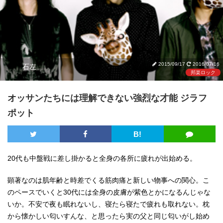
2015/09/17
2016/07/16
石左
邦楽ロック
オッサンたちには理解できない強烈な才能 ジラフ
ポット
B!
20代も中盤戦に差し掛かると全身の各所に疲れが出始める。
顕著なのは肌年齢と時差でくる筋肉痛と新しい物事への関心。こ
のペースでいくと30代には全身の皮膚が紫色とかになるんじゃな
いか。不安で夜も眠れないし、寝たら寝たで疲れも取れない。枕
から懐かしい匂いすんな、と思ったら実の父と同じ匂いがし始め