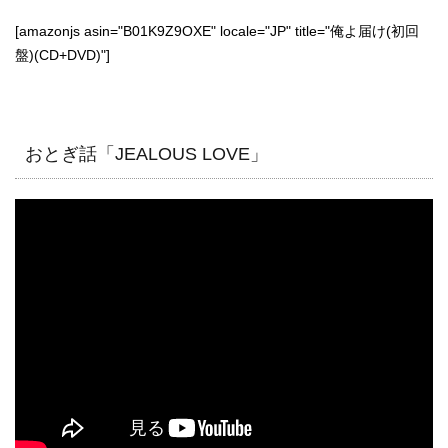
[amazonjs asin="B01K9Z9OXE" locale="JP" title="俺よ届け(初回
盤)(CD+DVD)"]
おとぎ話「JEALOUS LOVE」