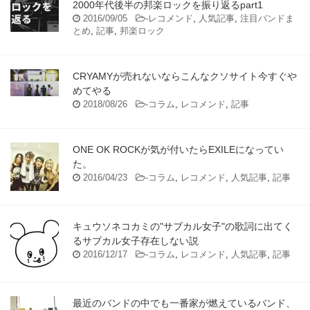
2000年代後半の邦楽ロックを振り返るpart1
2016/09/05
-
レコメンド
,
人気記事
,
注目バンドま
とめ
,
記事
,
邦楽ロック
CRYAMYが売れないならこんなクソサイト今すぐや
めてやる
2018/08/26
-
コラム
,
レコメンド
,
記事
ONE OK ROCKが気が付いたらEXILEになってい
た。
2016/04/23
-
コラム
,
レコメンド
,
人気記事
,
記事
キュウソネコカミの"サブカル女子"の歌詞に出てく
るサブカル女子存在しない説
2016/12/17
-
コラム
,
レコメンド
,
人気記事
,
記事
最近のバンドの中でも一番家が燃えているバンド、