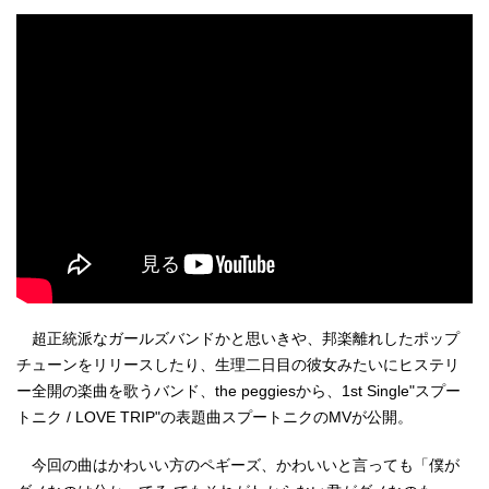
超正統派なガールズバンドかと思いきや、邦楽離れしたポップ
チューンをリリースしたり、生理二日目の彼女みたいにヒステリ
ー全開の楽曲を歌うバンド、the peggiesから、1st Single"スプー
トニク / LOVE TRIP"の表題曲スプートニクのMVが公開。
今回の曲はかわいい方のペギーズ、かわいいと言っても「僕が