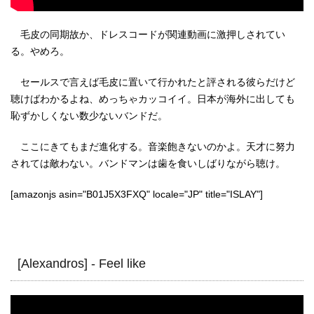
毛皮の同期故か、ドレスコードが関連動画に激押しされてい
る。やめろ。
セールスで言えば毛皮に置いて行かれたと評される彼らだけど
聴けばわかるよね、めっちゃカッコイイ。日本が海外に出しても
恥ずかしくない数少ないバンドだ。
ここにきてもまだ進化する。音楽飽きないのかよ。天才に努力
されては敵わない。バンドマンは歯を食いしばりながら聴け。
[amazonjs asin="B01J5X3FXQ" locale="JP" title="ISLAY"]
[Alexandros] - Feel like