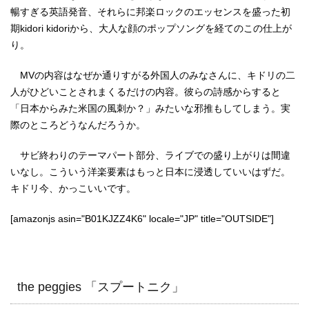
暢すぎる英語発音、それらに邦楽ロックのエッセンスを盛った初
期kidori kidoriから、大人な顔のポップソングを経てのこの仕上が
り。
MVの内容はなぜか通りすがる外国人のみなさんに、キドリの二
人がひどいことされまくるだけの内容。彼らの詩感からすると
「日本からみた米国の風刺か？」みたいな邪推もしてしまう。実
際のところどうなんだろうか。
サビ終わりのテーマパート部分、ライブでの盛り上がりは間違
いなし。こういう洋楽要素はもっと日本に浸透していいはずだ。
キドリ今、かっこいいです。
[amazonjs asin="B01KJZZ4K6" locale="JP" title="OUTSIDE"]
the peggies 「スプートニク」