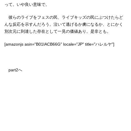
って。いや良い意味で。
彼らのライブをフェスの民、ライブキッズの民にぶつけたらど
んな反応を示すんだろう。泣いて逃げるか虜になるか、とにかく
別次元に到達した存在として一見の価値あり。是非とも。
[amazonjs asin="B01IACB66G" locale="JP" title="ハレルヤ"]
part2へ