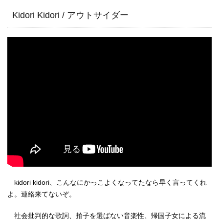
Kidori Kidori / アウトサイダー
kidori kidori、こんなにかっこよくなってたなら早く言ってくれ
よ。連絡来てないぞ。
社会批判的な歌詞、拍子を選ばない音楽性、帰国子女による流