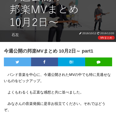
2016/10/12
2016/12/20
石左
MVまとめ
今週公開の邦楽MVまとめ 10月2日～ part1
B!
バンド音楽を中心に、今週公開されたMVの中でも特に見逃せな
いものをピックアップ。
よくもわるくも正直な感想と共に並べました。
みなさんの音楽発掘に是非お役立てください。それではどう
ぞ。