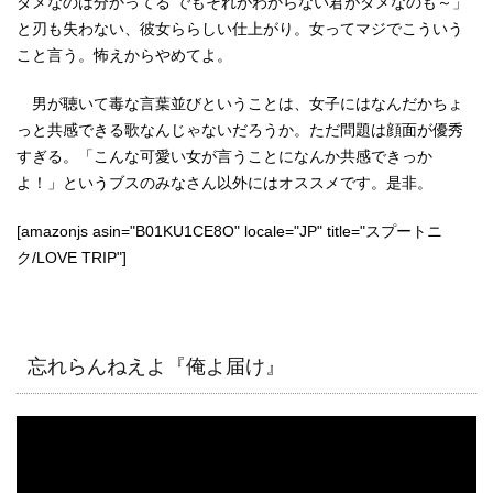
ダメなのは分かってる でもそれがわからない君がダメなのも～」
と刃も失わない、彼女ららしい仕上がり。女ってマジでこういう
こと言う。怖えからやめてよ。
男が聴いて毒な言葉並びということは、女子にはなんだかちょ
っと共感できる歌なんじゃないだろうか。ただ問題は顔面が優秀
すぎる。「こんな可愛い女が言うことになんか共感できっか
よ！」というブスのみなさん以外にはオススメです。是非。
[amazonjs asin="B01KU1CE8O" locale="JP" title="スプートニ
ク/LOVE TRIP"]
忘れらんねえよ『俺よ届け』