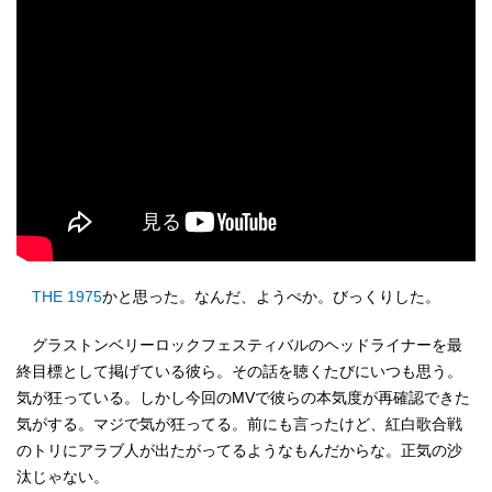
THE 1975
かと思った。なんだ、ようぺか。びっくりした。
グラストンベリーロックフェスティバルのヘッドライナーを最
終目標として掲げている彼ら。その話を聴くたびにいつも思う。
気が狂っている。しかし今回のMVで彼らの本気度が再確認できた
気がする。マジで気が狂ってる。前にも言ったけど、紅白歌合戦
のトリにアラブ人が出たがってるようなもんだからな。正気の沙
汰じゃない。