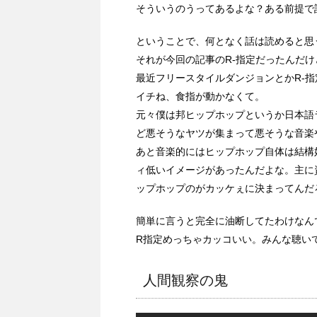
そういうのうってあるよな？ある前提で
ということで、何となく話は読めると思
それが今回の記事のR-指定だったんだけ
最近フリースタイルダンジョンとかR-
イチね、食指が動かなくて。
元々僕は邦ヒップホップというか日本語
ど悪そうなヤツが集まって悪そうな音楽
あと音楽的にはヒップホップ自体は結構
ィ低いイメージがあったんだよな。主に
ップホップのがカッケぇに決まってんだ
簡単に言うと完全に油断してたわけなん
R指定めっちゃカッコいい。みんな聴い
人間観察の鬼