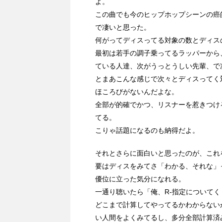
よ。
この曲でも今のヒップホップシーンの癌
で凄いと思った。
何がってディスってる対象の数とディス
最初は若手の調子乗ってるラッパーから
ている人達、次がうっとうしい先輩、で
とまあこんな感じで次々とディスってく
ほころびがないんだよな。
全部が的確でかつ、リスナーを惹きつけ
てる。
こりゃ話題になるのも納得だよ。
それとさらに面白いと思ったのが、これ
要はディスをみてさ「わかる、それな」
優位に立った気分になれる。
一通り聴いたら「俺、R-指定について
どこまで計算してやってるかわからない
い人間をよくみてるし、多分全部計算済