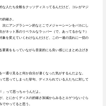
的な人たち全般をクッソディスってるんだけど、コレがマジ
の的確さ。
、次にアングラシーン的なとこでメジャーシーンをバカにし
次がネット系のリベラルなラッパー（で、あってるかな？）
対象を変えていくわけなんだけど、この一連の流れに一切の
る要素をもっていながら音楽的にも良い感じにまとめ上げき
を一通り見ると何か自分が凄くなった気がするんだよな。
って思ってしまった挙句、ディスられている人たちに対して
く！」って思っちゃうんだよ。
が、とにかくディスの的確さ加減からみるとエゲつないぐら
みでやってると思う。