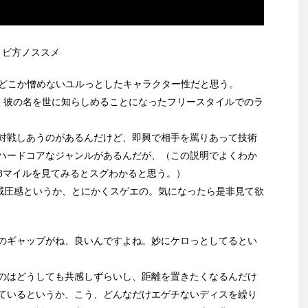
法的トビ方ノススメ
、どこか憎めないユルっとしたキャラクター性だと思う。
んだが、彼の名を世に知らしめることになったフリースタイルでのラ
対戦しあうのがあるんだけど、即興で相手を罵りあって技術
ハードコアなジャンルがあるんだが、（この説明でよくわか
8マイルを見てみるとスグわかると思う。）
威圧感というか、とにかくスゲエの。気になったら是非見て欲
のギャップがね、良いんですよね。妙にケロっとしてるとい
のはどうしても共感しずらいし、距離を置きたくなるんだけ
ているというか、こう、どんなだけエゲチないディスを繰り