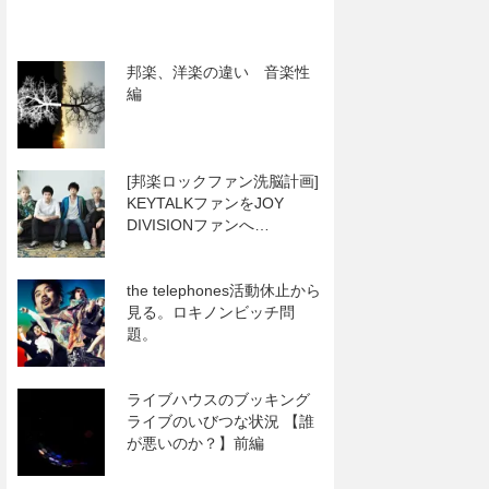
邦楽、洋楽の違い 音楽性
編
[邦楽ロックファン洗脳計画]
KEYTALKファンをJOY
DIVISIONファンへ…
the telephones活動休止から
見る。ロキノンビッチ問
題。
ライブハウスのブッキング
ライブのいびつな状況 【誰
が悪いのか？】前編