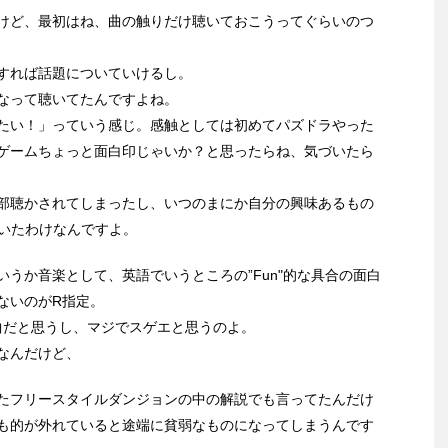
けど、最初はね、曲の触りだけ聴いておこうってぐらいのつ
すれば話題についていけるし。
なって聴いてたんですよね。
たい！」っていう感じ。感触としては初めてパズドラやった
ゲームちょっと面白印じゃいか？と思ったらね、気づいたら
部聴かされてしまったし、いつのまにか自分の興味あるもの
ていたわけなんですよ。
うか音楽として、英語でいうところの”Fun"的な具合の面白
ないのがR指定。
面白い曲だと思うし、マジでスゲエと思うのよ。
なんだけど、
たフリースタイルダンジョンの中の解説でも言ってたんだけ
も的が外れていると途端に貧弱なものになってしまうんです