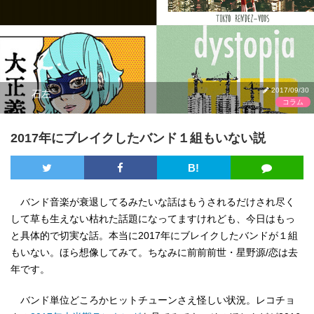
2017/09/30
石左
コラム
2017年にブレイクしたバンド１組もいない説
B!
バンド音楽が衰退してるみたいな話はもうされるだけされ尽く
して草も生えない枯れた話題になってますけれども、今日はもっ
と具体的で切実な話。本当に2017年にブレイクしたバンドが１組
もいない。ほら想像してみて。ちなみに前前前世・星野源/恋は去
年です。
バンド単位どころかヒットチューンさえ怪しい状況。レコチョ