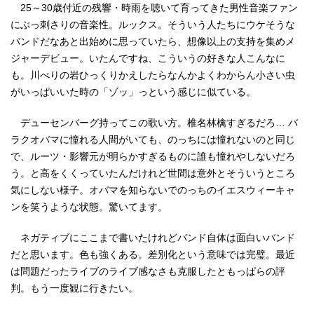
25～30歳付近の残響・時雨を聴いて育ってきた男性音楽ファン
にぶっ刺さりの音楽性。ルックス。そういう人たちにウケそうな
バンドだなあと出始めに思っていたら、想像以上の支持を集めメ
ジャーデビュー。いたんですね、こういうの好きな人こんなに
も。川べりの岩ひっくりかえしたらなんかよくわからん小さい虫
がいっぱいいた時の「ゾッ」っという感じに似ている。
デューセンバーグ持ってこの歌い方。椎名林檎すぎるだろ… バ
ラクオバマに憧れる人間がいても、のっちには憧れないのと同じ
で、ルーツ・影響元が明らかすぎるものに誰も憧れやしないだろ
う。と高をくくっていたんだけれど世間は意外とそういうところ
気にしない様子。オバマを知らないでのっちのイエスウィーキャ
ンを笑うような状態。驚いてます。
ネガティブにここまで書いたけれどバンド自体は面白いバンド
だと思います。色も強くある。差別化という意味では完璧。最近
は問題だったライブのライブ感なさも克服したともっぱらの評
判。もう一度観に行きたい。