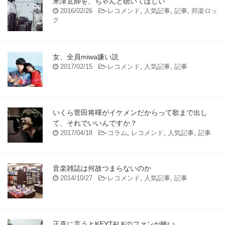
米津玄師を、ちゃんと聴いてほしい
2016/02/26
-
レコメンド
,
人気記事
,
記事
,
邦楽ロッ
ク
女、全員miwa嫌い説
2017/02/15
-
レコメンド
,
人気記事
,
記事
いくら菅田将暉がイケメンだからって歌まで出し
て、それでいいんですか？
2017/04/18
-
コラム
,
レコメンド
,
人気記事
,
記事
音楽雑誌は何故つまらないのか
2014/10/27
-
レコメンド
,
人気記事
,
記事
正直に言うとKEYTALKのファンが怖い。