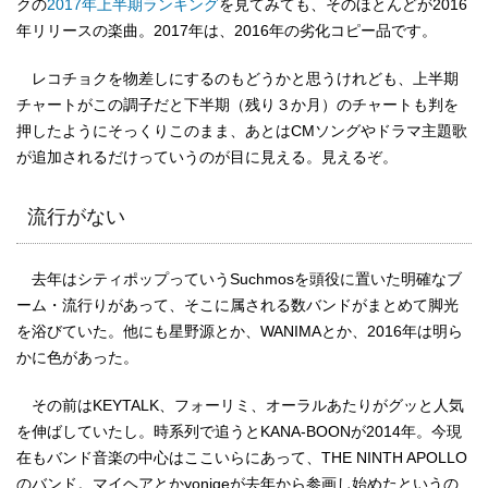
クの
2017年上半期ランキング
を見てみても、そのほとんどが2016
年リリースの楽曲。2017年は、2016年の劣化コピー品です。
レコチョクを物差しにするのもどうかと思うけれども、上半期
チャートがこの調子だと下半期（残り３か月）のチャートも判を
押したようにそっくりこのまま、あとはCMソングやドラマ主題歌
が追加されるだけっていうのが目に見える。見えるぞ。
流行がない
去年はシティポップっていうSuchmosを頭役に置いた明確なブ
ーム・流行りがあって、そこに属される数バンドがまとめて脚光
を浴びていた。他にも星野源とか、WANIMAとか、2016年は明ら
かに色があった。
その前はKEYTALK、フォーリミ、オーラルあたりがグッと人気
を伸ばしていたし。時系列で追うとKANA-BOONが2014年。今現
在もバンド音楽の中心はここいらにあって、THE NINTH APOLLO
のバンド。マイヘアとかyonigeが去年から参画し始めたというの