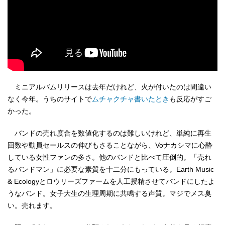
ミニアルバムリリースは去年だけれど、火が付いたのは間違い
なく今年。うちのサイトで
ムチャクチャ書いたとき
も反応がすご
かった。
バンドの売れ度合を数値化するのは難しいけれど、単純に再生
回数や動員セールスの伸びもさることながら、Voナカシマに心酔
している女性ファンの多さ。他のバンドと比べて圧倒的。「売れ
るバンドマン」に必要な素質を十二分にもっている。Earth Music
& Ecologyとロウリーズファームを人工授精させてバンドにしたよ
うなバンド。女子大生の生理周期に共鳴する声質。マジでメス臭
い。売れます。