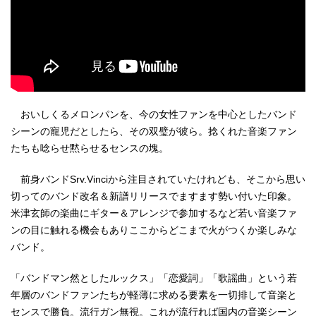
おいしくるメロンパンを、今の女性ファンを中心としたバンド
シーンの寵児だとしたら、その双璧が彼ら。捻くれた音楽ファン
たちも唸らせ黙らせるセンスの塊。
前身バンドSrv.Vinciから注目されていたけれども、そこから思い
切ってのバンド改名＆新譜リリースでますます勢い付いた印象。
米津玄師の楽曲にギター＆アレンジで参加するなど若い音楽ファ
ンの目に触れる機会もありここからどこまで火がつくか楽しみな
バンド。
「バンドマン然としたルックス」「恋愛詞」「歌謡曲」という若
年層のバンドファンたちが軽薄に求める要素を一切排して音楽と
センスで勝負。流行ガン無視。これが流行れば国内の音楽シーン