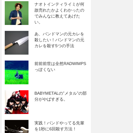
ナオトインティライミが何
故売れたかよくわかったの
でみんなに教えてあげた
い。
あ、バンドマンの元カレを
殺したい！バンドマンの元
カレを殺す5つの手法
前前前世は全然RADWIMPS
っぽくない
BABYMETALの”メタル”の部
分がやばすぎる。
実践！バンドやってる先輩
を1秒に6回殺す方法！