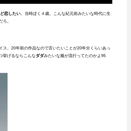
ど恋したい
。当時ぼく４歳。こんな紀元前みたいな時代に生
だろ。
ス。20年前の作品なので言いたいことが20年分くらいあっ
つ挙げるならこんな
ダダ
みたいな服が流行ってたのかよ95