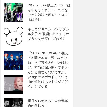
PK shampoo以上のバンドは
今年もうこれ以上出てこな
いから雑誌は燃やしてスマ
ホは折れ
キュウソネコカミの"サブカ
ル女子"の歌詞に出てくるサ
ブカル女子存在しない説
「SEKAI NO OWARIの抱え
てる闇は本当に深いんだよ
ね」って言う人がいたけれ
ど、本当に深い闇って他人
が知る由なくないですか。
yonigeのアボカドっていう
曲の歌詞はホントマジでど
うかしている
明日から使える！自称音楽
通の殺し方！