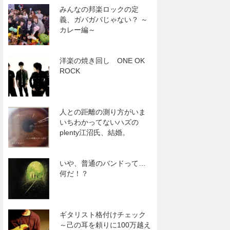
みんなの邦楽ロックの定
義、ガバガバじゃない？ ～
カレー編～
洋楽の焼き回し ONE OK
ROCK
人との距離の測り方がいま
いちわかってないハズの
plenty江沼氏、結婚。
いや、普通のバンドって…
何だ！？
ギタリスト格付けチェック
～己の耳を頼りに100万越え