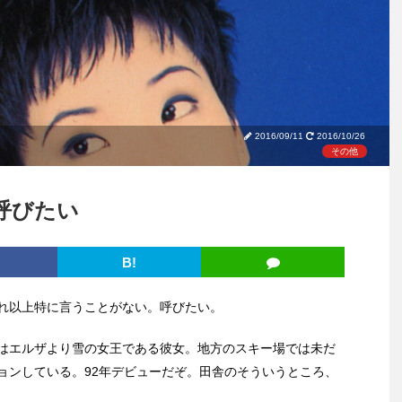
2016/09/11
2016/10/26
その他
呼びたい
B!
れ以上特に言うことがない。呼びたい。
はエルザより雪の女王である彼女。地方のスキー場では未だ
ョンしている。92年デビューだぞ。田舎のそういうところ、