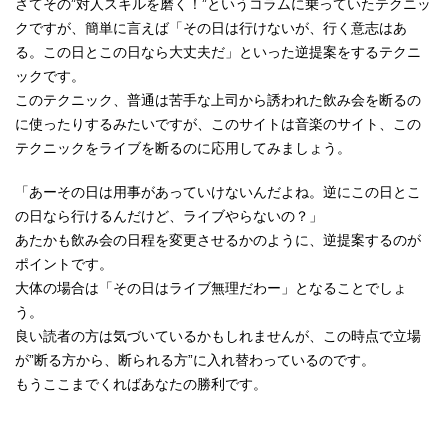
さてその”対人スキルを磨く！”というコラムに乗っていたテクニッ
クですが、簡単に言えば「その日は行けないが、行く意志はあ
る。この日とこの日なら大丈夫だ」といった逆提案をするテクニ
ックです。
このテクニック、普通は苦手な上司から誘われた飲み会を断るの
に使ったりするみたいですが、このサイトは音楽のサイト、この
テクニックをライブを断るのに応用してみましょう。
「あーその日は用事があっていけないんだよね。逆にこの日とこ
の日なら行けるんだけど、ライブやらないの？」
あたかも飲み会の日程を変更させるかのように、逆提案するのが
ポイントです。
大体の場合は「その日はライブ無理だわー」となることでしょ
う。
良い読者の方は気づいているかもしれませんが、この時点で立場
が”断る方から、断られる方”に入れ替わっているのです。
もうここまでくればあなたの勝利です。