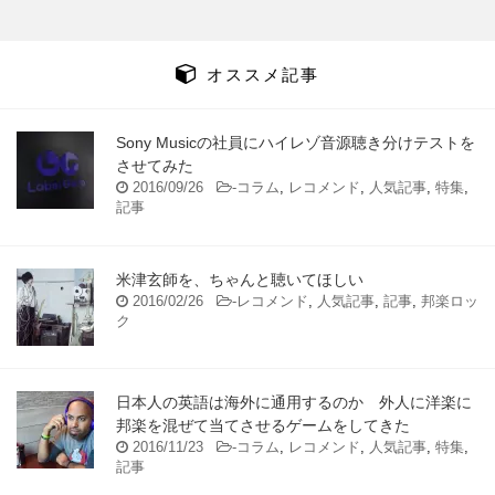
オススメ記事
Sony Musicの社員にハイレゾ音源聴き分けテストを
させてみた
2016/09/26
-
コラム
,
レコメンド
,
人気記事
,
特集
,
記事
米津玄師を、ちゃんと聴いてほしい
2016/02/26
-
レコメンド
,
人気記事
,
記事
,
邦楽ロッ
ク
日本人の英語は海外に通用するのか 外人に洋楽に
邦楽を混ぜて当てさせるゲームをしてきた
2016/11/23
-
コラム
,
レコメンド
,
人気記事
,
特集
,
記事