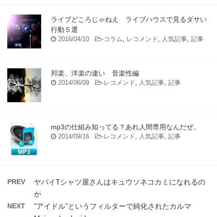
ライブどころじゃねえ ライブハウスで見るダサい
行動５選
2016/04/10
-
コラム
,
レコメンド
,
人気記事
,
記事
邦楽、洋楽の違い 音楽性編
2014/06/09
-
レコメンド
,
人気記事
,
記事
mp3の仕組み知ってる？あれ人間専用なんだぜ。
2014/09/16
-
レコメンド
,
人気記事
,
記事
PREV
ヤバイTシャツ屋さんはキュウソネコカミになれるの
か
NEXT
"アイドル"というフィルターで純化されたカルマ