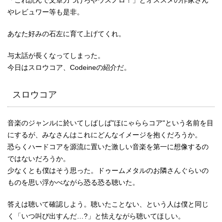
「これ読んで文章力つけろやウスノロ！」とオススメの作家さん
やレビュワー等も是非。
あなた好みの石左に育て上げてくれ。
与太話が長くなってしまった。
今日はスロウコア、Codeineの紹介だ。
スロウコア
音楽のジャンルに於いてしばしば"ほにゃららコア"という名前を目
にするが、みなさんはこれにどんなイメージを抱くだろうか。
恐らくハードコアを源流に置いた激しい音楽を第一に想像するの
ではないだろうか。
少なくとも僕はそう思った。ドゥームメタルのお隣さんぐらいの
ものを思い浮かべながら恐る恐る聴いた。
答えは聴いて確認しよう。聴いたことない、という人は僕と同じ
く「いつ叫び出すんだ…?」と怯えながら聴いてほしい。