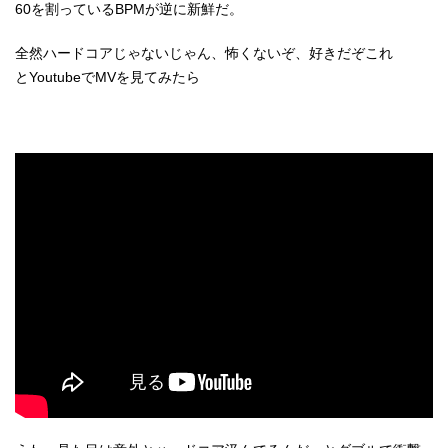
60を割っているBPMが逆に新鮮だ。
全然ハードコアじゃないじゃん、怖くないぞ、好きだぞこれ
とYoutubeでMVを見てみたら