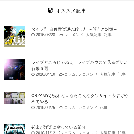
オススメ記事
タイプ別 自称音楽通の殺し方 ～傾向と対策～
2016/08/28
-
レコメンド
,
人気記事
,
記事
ライブどころじゃねえ ライブハウスで見るダサい
行動５選
2016/04/10
-
コラム
,
レコメンド
,
人気記事
,
記事
CRYAMYが売れないならこんなクソサイト今すぐや
めてやる
2018/08/26
-
コラム
,
レコメンド
,
記事
邦楽が洋楽に劣っている部分
2016/11/12
-
コラム
,
レコメンド
,
人気記事
,
記事