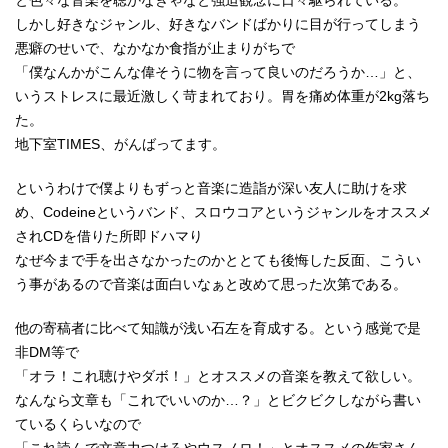
と色々な音楽を聴かなきゃなと強迫観念に日々駆られている。
しかし好きなジャンル、好きなバンドばかりに目が行ってしまう
悪癖のせいで、なかなか食指が止まりがちで
「僕なんかがこんな偉そうに物を言って良いのだろうか…」と、
いうストレスに最近激しく苛まれており。胃を痛め体重が2kg落ち
た。
地下室TIMES、がんばってます。
というわけで僕よりもずっと音楽に造詣が深い友人に助けを求
め、Codeineというバンド、スロウコアというジャンルをオススメ
されCDを借りた所即ドハマり
なぜ今まで手を出さなかったのかととても後悔した反面、こうい
う事があるので音楽は面白いなぁと改めて思った次第である。
他の寄稿者に比べて知識が浅い石左を育成する。という感覚で是
非DM等で
「オラ！これ聴けやダボ！」とオススメの音楽を教えて欲しい。
なんなら文章も「これでいいのか…？」とビクビクしながら書い
ているくらいなので