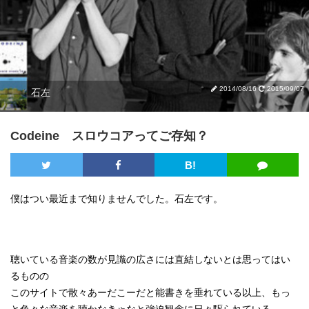
2014/08/16
2015/09/07
石左
Codeine スロウコアってご存知？
B!
僕はつい最近まで知りませんでした。石左です。
聴いている音楽の数が見識の広さには直結しないとは思ってはい
るものの
このサイトで散々あーだこーだと能書きを垂れている以上、もっ