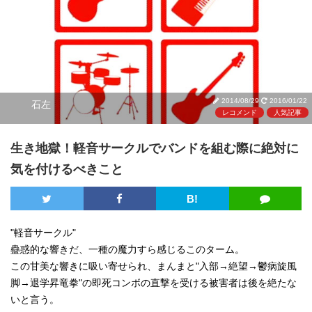
2014/08/29
2016/01/22
石左
レコメンド
人気記事
生き地獄！軽音サークルでバンドを組む際に絶対に
気を付けるべきこと
B!
"軽音サークル"
蠱惑的な響きだ、一種の魔力すら感じるこのターム。
この甘美な響きに吸い寄せられ、まんまと"入部→絶望→鬱病旋風
脚→退学昇竜拳"の即死コンボの直撃を受ける被害者は後を絶たな
いと言う。