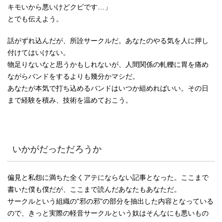
キモいから悪いけどクビです…」
とでも伝えよう。
話がずれ込んだが、所詮サークルだ。あなたのやる気を人に押し
付けてはいけない。
物足りないなと思うかもしれないが、人間関係の軋轢に胃を痛め
ながらバンドをするよりも幾分かマシだ。
あなたが本気で打ち込めるバンドはいつか組めればいい。その日
まで経験を積み、技術を温めておこう。
いかがだっただろうか
偏見と私怨に満ちた全くアテにならない記事となった。ここまで
書いた僕も僕だが、ここまで読んだあなたもあなただ。
サークルという組織の"邪の邪"の部分を抽出した内容となっている
ので、きっと実際の軽音サークルという奴はそんなにも悪いもの