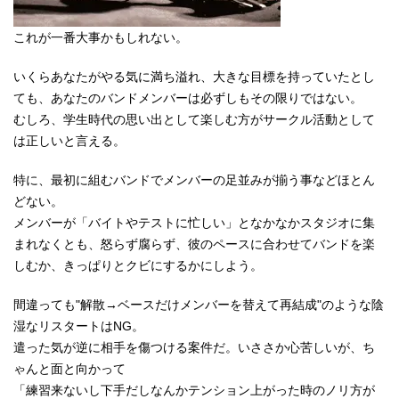
これが一番大事かもしれない。
いくらあなたがやる気に満ち溢れ、大きな目標を持っていたとし
ても、あなたのバンドメンバーは必ずしもその限りではない。
むしろ、学生時代の思い出として楽しむ方がサークル活動として
は正しいと言える。
特に、最初に組むバンドでメンバーの足並みが揃う事などほとん
どない。
メンバーが「バイトやテストに忙しい」となかなかスタジオに集
まれなくとも、怒らず腐らず、彼のペースに合わせてバンドを楽
しむか、きっぱりとクビにするかにしよう。
間違っても"解散→ベースだけメンバーを替えて再結成"のような陰
湿なリスタートはNG。
遣った気が逆に相手を傷つける案件だ。いささか心苦しいが、ち
ゃんと面と向かって
「練習来ないし下手だしなんかテンション上がった時のノリ方が