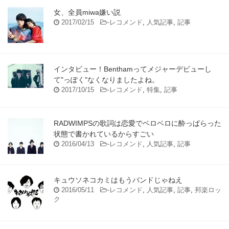
女、全員miwa嫌い説
2017/02/15
-
レコメンド
,
人気記事
,
記事
インタビュー！Benthamってメジャーデビューし
て"っぽく"なくなりましたよね。
2017/10/15
-
レコメンド
,
特集
,
記事
RADWIMPSの歌詞は恋愛でベロベロに酔っぱらった
状態で書かれているからすごい
2016/04/13
-
レコメンド
,
人気記事
,
記事
キュウソネコカミはもうバンドじゃねえ
2016/05/11
-
レコメンド
,
人気記事
,
記事
,
邦楽ロッ
ク