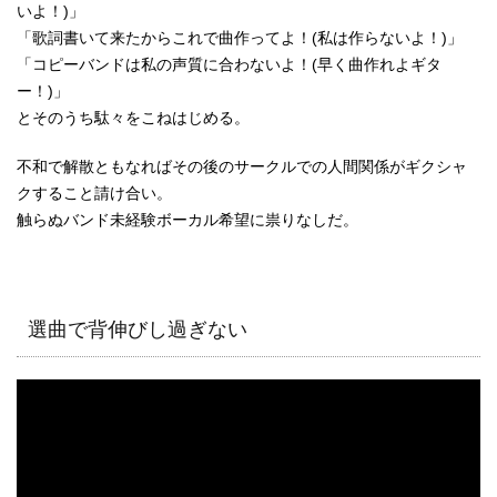
いよ！)」
「歌詞書いて来たからこれで曲作ってよ！(私は作らないよ！)」
「コピーバンドは私の声質に合わないよ！(早く曲作れよギタ
ー！)」
とそのうち駄々をこねはじめる。
不和で解散ともなればその後のサークルでの人間関係がギクシャ
クすること請け合い。
触らぬバンド未経験ボーカル希望に祟りなしだ。
選曲で背伸びし過ぎない