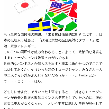
もう単純な国民性の問題。「出る杭は徹底的に叩きつぶす！」日
本の伝統ムラ社会と、「政治と宗教の話は絶対にタブー！」政
治・宗教アレルギー。
この二つの国民性が組み合わさることによって、政治的な発言を
するミュージシャンは敬遠されがちである。
具体的なバンド名とか個人名を出すと非常に角かたつのでここで
は伏せておくが、そういった類のミュージシャン、みなさん一人
や二人ぐらい浮かぶんじゃないだろうか・・・。Twitterとか
で・・・こう・・・ほら。
どちらにせよだ、そういった主張をすると、「好きなミュージシ
ャンが自分と間逆の政治スタンスの発言をしていたために、彼の
言葉に重みがなくなった。」という非常に悲しい事態が発生して