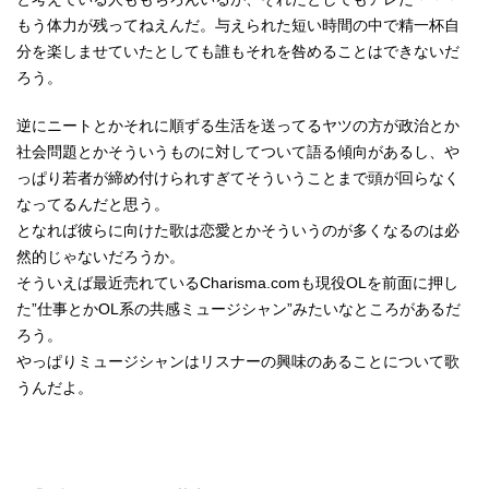
もう体力が残ってねえんだ。与えられた短い時間の中で精一杯自
分を楽しませていたとしても誰もそれを咎めることはできないだ
ろう。
逆にニートとかそれに順ずる生活を送ってるヤツの方が政治とか
社会問題とかそういうものに対してついて語る傾向があるし、や
っぱり若者が締め付けられすぎてそういうことまで頭が回らなく
なってるんだと思う。
となれば彼らに向けた歌は恋愛とかそういうのが多くなるのは必
然的じゃないだろうか。
そういえば最近売れているCharisma.comも現役OLを前面に押し
た”仕事とかOL系の共感ミュージシャン”みたいなところがあるだ
ろう。
やっぱりミュージシャンはリスナーの興味のあることについて歌
うんだよ。