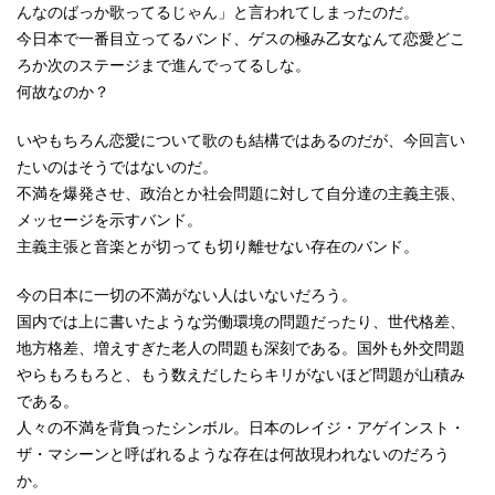
んなのばっか歌ってるじゃん」と言われてしまったのだ。
今日本で一番目立ってるバンド、ゲスの極み乙女なんて恋愛どこ
ろか次のステージまで進んでってるしな。
何故なのか？
いやもちろん恋愛について歌のも結構ではあるのだが、今回言い
たいのはそうではないのだ。
不満を爆発させ、政治とか社会問題に対して自分達の主義主張、
メッセージを示すバンド。
主義主張と音楽とが切っても切り離せない存在のバンド。
今の日本に一切の不満がない人はいないだろう。
国内では上に書いたような労働環境の問題だったり、世代格差、
地方格差、増えすぎた老人の問題も深刻である。国外も外交問題
やらもろもろと、もう数えだしたらキリがないほど問題が山積み
である。
人々の不満を背負ったシンボル。日本のレイジ・アゲインスト・
ザ・マシーンと呼ばれるような存在は何故現われないのだろう
か。