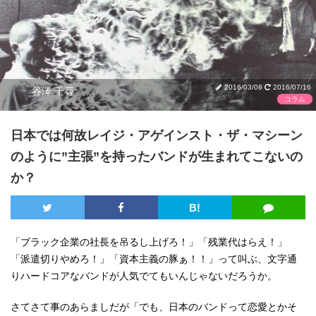
2016/03/08
2016/07/16
谷澤 千尋
コラム
日本では何故レイジ・アゲインスト・ザ・マシーン
のように”主張”を持ったバンドが生まれてこないの
か？
B!
「ブラック企業の社長を吊るし上げろ！」「残業代はらえ！」
「派遣切りやめろ！」「資本主義の豚ぁ！！」って叫ぶ、文字通
りハードコアなバンドが人気でてもいんじゃないだろうか。
さてさて事のあらましだが「でも、日本のバンドって恋愛とかそ