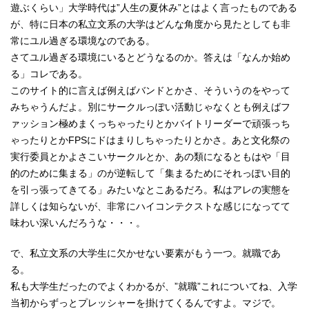
遊ぶくらい」大学時代は”人生の夏休み”とはよく言ったものである
が、特に日本の私立文系の大学はどんな角度から見たとしても非
常にユル過ぎる環境なのである。
さてユル過ぎる環境にいるとどうなるのか。答えは「なんか始め
る」コレである。
このサイト的に言えば例えばバンドとかさ、そういうのをやって
みちゃうんだよ。別にサークルっぽい活動じゃなくとも例えばフ
ァッション極めまくっちゃったりとかバイトリーダーで頑張っち
ゃったりとかFPSにドはまりしちゃったりとかさ。あと文化祭の
実行委員とかよさこいサークルとか、あの類になるともはや「目
的のために集まる」のが逆転して「集まるためにそれっぽい目的
を引っ張ってきてる」みたいなとこあるだろ。私はアレの実態を
詳しくは知らないが、非常にハイコンテクストな感じになってて
味わい深いんだろうな・・・。
で、私立文系の大学生に欠かせない要素がもう一つ。就職であ
る。
私も大学生だったのでよくわかるが、”就職”これについてね、入学
当初からずっとプレッシャーを掛けてくるんですよ。マジで。