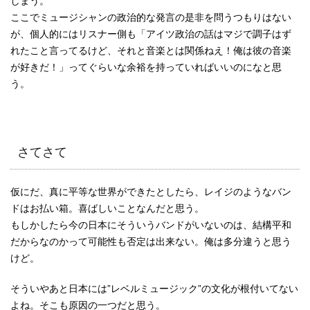
しまう。
ここでミュージシャンの政治的な発言の是非を問うつもりはない
が、個人的にはリスナー側も「アイツ政治の話はマジで調子はず
れたこと言ってるけど、それと音楽とは関係ねえ！俺は彼の音楽
が好きだ！」ってぐらいな余裕を持っていればいいのになと思
う。
さてさて
仮にだ、真に平等な世界ができたとしたら、レイジのようなバン
ドはお払い箱。喜ばしいことなんだと思う。
もしかしたら今の日本にそういうバンドがいないのは、結構平和
だからなのかって可能性も否定は出来ない。俺は多分違うと思う
けど。
そういやあと日本には”レベルミュージック”の文化が根付いてない
よね。そこも原因の一つだと思う。