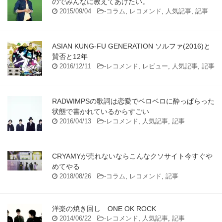
のでみんなに教えてあげたい。
2015/09/04
-
コラム
,
レコメンド
,
人気記事
,
記事
ASIAN KUNG-FU GENERATION ソルファ(2016)と
賛否と12年
2016/12/11
-
レコメンド
,
レビュー
,
人気記事
,
記事
RADWIMPSの歌詞は恋愛でベロベロに酔っぱらった
状態で書かれているからすごい
2016/04/13
-
レコメンド
,
人気記事
,
記事
CRYAMYが売れないならこんなクソサイト今すぐや
めてやる
2018/08/26
-
コラム
,
レコメンド
,
記事
洋楽の焼き回し ONE OK ROCK
2014/06/22
-
レコメンド
,
人気記事
,
記事