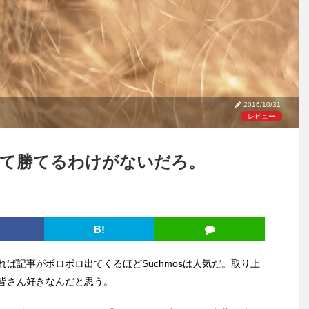
2016/10/31
レビュー
合って勝てるわけがないだろ。
B!
をかければ記事がボロボロ出てくるほどSuchmosは人気だ。取り上
皆さん好きなんだと思う。