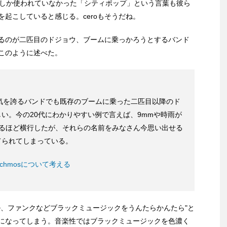
でしか使われていなかった「シティポップ」という言葉も彼ら
起こしていると感じる。ceroもそうだね。
るのが二匹目のドジョウ、ブームに乗っかろうとするバンド
このように述べた。
の人気を誇るバンドでも既存のブームに乗った二匹目以降のド
い。今の20代にわかりやすい例で言えば、9mmや時雨が
てるほど横行したが、それらの名前をみなさん今思い出せる
てられてしまっている。
chmosについて考える
ル、ファンクなどブラックミュージックをうんたらかんたら"と
になってしまう。音楽性ではブラックミュージックを色濃く