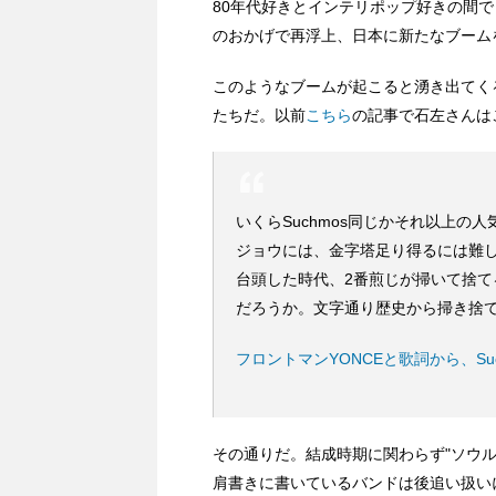
80年代好きとインテリポップ好きの間
のおかげで再浮上、日本に新たなブームを
このようなブームが起こると湧き出てく
たちだ。以前
こちら
の記事で石左さんは
いくらSuchmos同じかそれ以上
ジョウには、金字塔足り得るには難し
台頭した時代、2番煎じが掃いて捨
だろうか。文字通り歴史から掃き捨
フロントマンYONCEと歌詞から、Su
その通りだ。結成時期に関わらず"ソウ
肩書きに書いているバンドは後追い扱い