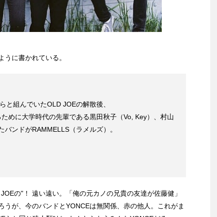
ように書かれている。
Eらと組んでいたOLD JOEの解散後、
めに大学時代の先輩である黒田秋子（Vo, Key）、村山
たバンドがRAMMELLS（ラメルズ）。
OLD JOEの"！ 遠い遠い。「俺の元カノの兄貴の友達が佐藤健」
ろうが、今のバンドとYONCEは無関係、赤の他人。これがま