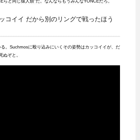
NCEらと同じ猿人類"だ。なんならもうみんなYONCEだろ。
でカッコイイ だから別のリングで戦ったほう
いる。Suchmosに殴り込みにいくその姿勢はカッコイイが、だ
死ぬぞと。