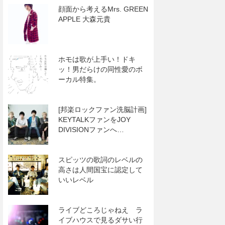
顔面から考えるMrs. GREEN
APPLE 大森元貴
ホモは歌が上手い！ドキ
ッ！男だらけの同性愛のボ
ーカル特集。
[邦楽ロックファン洗脳計画]
KEYTALKファンをJOY
DIVISIONファンへ…
スピッツの歌詞のレベルの
高さは人間国宝に認定して
いいレベル
ライブどころじゃねえ ラ
イブハウスで見るダサい行