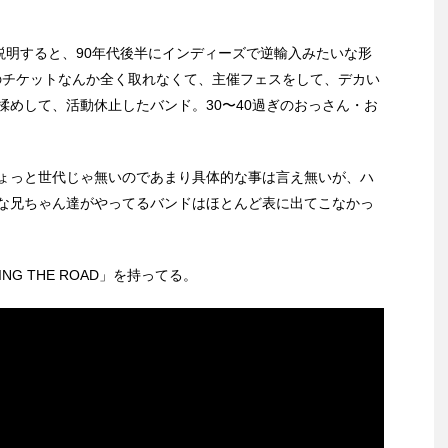
説明すると、90年代後半にインディーズで逆輸入みたいな形
のチケットなんか全く取れなくて、主催フェスをして、デカい
揉めして、活動休止したバンド。30〜40過ぎのおっさん・お
ょっと世代じゃ無いのであまり具体的な事は言え無いが、ハ
な兄ちゃん達がやってるバンドはほとんど表に出てこなかっ
G THE ROAD」を持ってる。