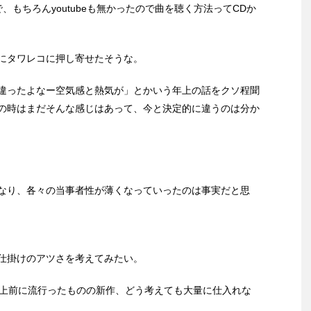
、もちろんyoutubeも無かったので曲を聴く方法ってCDか
にタワレコに押し寄せたそうな。
違ったよなー空気感と熱気が」とかいう年上の話をクソ程聞
の時はまだそんな感じはあって、今と決定的に違うのは分か
なり、各々の当事者性が薄くなっていったのは事実だと思
仕掛けのアツさを考えてみたい。
以上前に流行ったものの新作、どう考えても大量に仕入れな