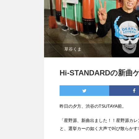
草谷くま
Hi-STANDARDの
昨日の夕方、渋谷のTSUTAYA前。
「星野源、新曲出ました！！星野源カレ
と、選挙カーの如く大声で叫び散らかす