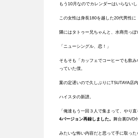
もう10月なのでカレンダーはいらない
この女性は身長180を越した20代男性
隣にはタトゥー兄ちゃんと、水商売っぽ
「ニューシングル、恋！」
そもそも「カッフェでコーヒーでも飲み
っていた僕。
案の定遅いので久しぶりにTSUTAYA
ハイスタの新譜。
「俺達もう一回３人で集まって、やり直
4バージョン再録しました。
舞台裏DVD
みたいな怖い内容だと思って手に取った