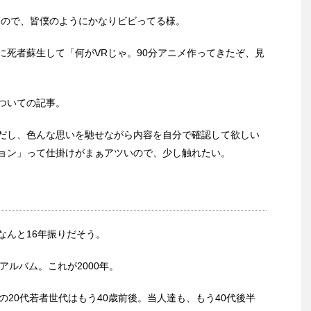
たので、皆僕のようにかなりビビってる様。
に死者蘇生して「何がVRじゃ。90分アニメ作ってきたぞ、見
ついての記事。
だし、色んな思いを馳せながら内容を自分で確認して欲しい
ョン」って仕掛けがまぁアツいので、少し触れたい。
なんと16年振りだそう。
ミニアルバム。これが2000年。
の20代若者世代はもう40歳前後。当人達も、もう40代後半