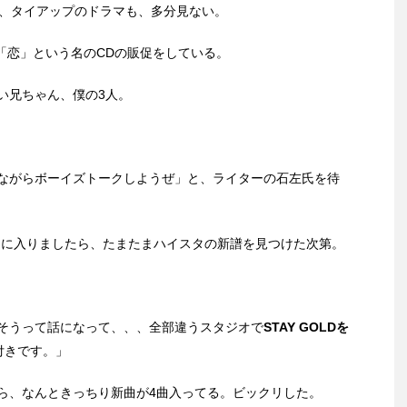
し、タイアップのドラマも、多分見ない。
に「恋」という名のCDの販促をしている。
い兄ちゃん、僕の3人。
ながらボーイズトークしようぜ」と、ライターの石左氏を待
店内に入りましたら、たまたまハイスタの新譜を見つけた次第。
そうって話になって、、、全部違うスタジオで
STAY GOLDを
付きです。」
ら、なんときっちり新曲が4曲入ってる。ビックリした。