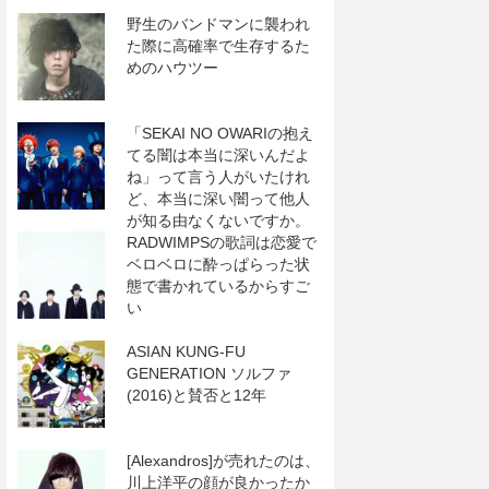
野生のバンドマンに襲われ
た際に高確率で生存するた
めのハウツー
「SEKAI NO OWARIの抱え
てる闇は本当に深いんだよ
ね」って言う人がいたけれ
ど、本当に深い闇って他人
が知る由なくないですか。
RADWIMPSの歌詞は恋愛で
ベロベロに酔っぱらった状
態で書かれているからすご
い
ASIAN KUNG-FU
GENERATION ソルファ
(2016)と賛否と12年
[Alexandros]が売れたのは、
川上洋平の顔が良かったか