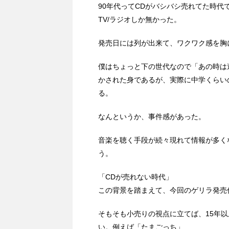
90年代ってCDがバシバシ売れてた時代で
TV/ラジオしか無かった。
発売日には列が出来て、ワクワク感を胸
僕はちょっと下の世代なので「あの時は
かされた身であるが、実際に中学くらい
る。
なんというか、事件感があった。
音楽を聴く手段が続々現れて情報が多く
う。
「CDが売れない時代」
この背景を踏まえて、今回のゲリラ発売
そもそも小売りの視点に立てば、15年
い。例えば「たまごっち」