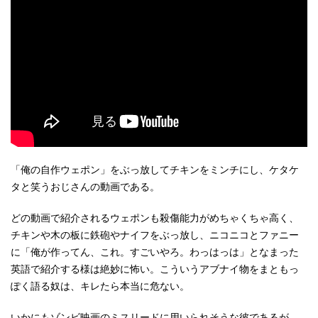
「俺の自作ウェポン」をぶっ放してチキンをミンチにし、ケタケ
タと笑うおじさんの動画である。
どの動画で紹介されるウェポンも殺傷能力がめちゃくちゃ高く、
チキンや木の板に鉄砲やナイフをぶっ放し、ニコニコとファニー
に「俺が作ってん、これ。すごいやろ。わっはっは」となまった
英語で紹介する様は絶妙に怖い。こういうアブナイ物をまともっ
ぽく語る奴は、キレたら本当に危ない。
いかにもゾンビ映画のミスリードに用いられそうな彼であるが、