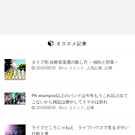
オススメ記事
タイプ別 自称音楽通の殺し方 ～傾向と対策～
2016/08/28
-
レコメンド
,
人気記事
,
記事
PK shampoo以上のバンドは今年もうこれ以上出て
こないから雑誌は燃やしてスマホは折れ
2018/09/29
-
レコメンド
,
記事
ライブどころじゃねえ ライブハウスで見るダサい
行動５選