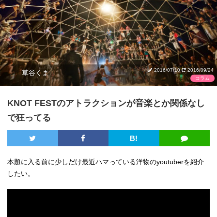
2016/07/10
2016/09/24
草谷くま
コラム
KNOT FESTのアトラクションが音楽とか関係なし
で狂ってる
B!
本題に入る前に少しだけ最近ハマっている洋物のyoutuberを紹介
したい。