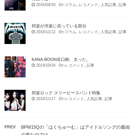
2016/04/10
-
コラム
,
レコメンド
,
人気記事
,
記事
邦楽が洋楽に劣っている部分
2016/11/12
-
コラム
,
レコメンド
,
人気記事
,
記事
KANA-BOON谷口鮪、太った。
2014/10/24
-
レコメンド
,
記事
邦楽ロック スリーピースバンド特集
2014/11/17
-
レコメンド
,
人気記事
,
記事
PREV
BPM15Qの「はくちゅーむ」はアイドルソングの最凶
の形なのでは