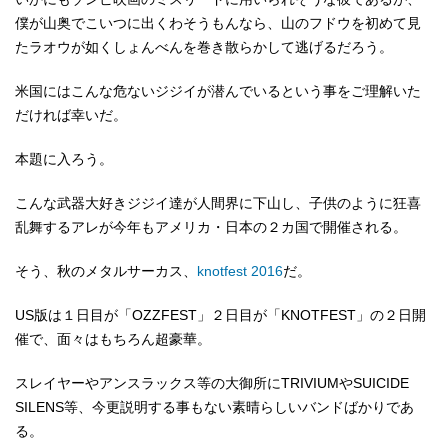
僕が山奥でこいつに出くわそうもんなら、山のフドウを初めて見
たラオウが如くしょんべんを巻き散らかして逃げるだろう。
米国にはこんな危ないジジイが潜んでいるという事をご理解いた
だければ幸いだ。
本題に入ろう。
こんな武器大好きジジイ達が人間界に下山し、子供のように狂喜
乱舞するアレが今年もアメリカ・日本の２カ国で開催される。
そう、秋のメタルサーカス、
knotfest 2016
だ。
US版は１日目が「OZZFEST」２日目が「KNOTFEST」の２日開
催で、面々はもちろん超豪華。
スレイヤーやアンスラックス等の大御所にTRIVIUMやSUICIDE
SILENS等、今更説明する事もない素晴らしいバンドばかりであ
る。