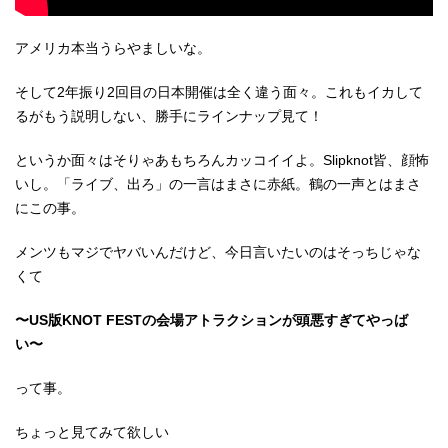
アメリカ本当うらやましいな。
そして2年振り2回目の日本開催は全く違う面々。これもイカして
るがもう説明しない、勝手にラインナップ見て！
というか面々はそりゃあもちろんカッコイイよ。Slipknot皆、顔怖
いし。「ライブ、出ろ」の一言はまさに赤紙。鶴の一声とはまさ
にこの事。
メンツもマジでヤバいんだけど、今日言いたいのはそっちじゃな
くて
〜US版KNOT FESTの会場アトラクションが頭悪すぎてやっば
い〜
って事。
ちょっと見てみて欲しい