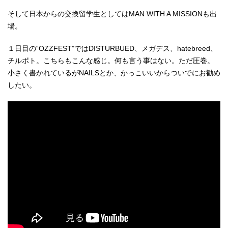
そして日本からの交換留学生としてはMAN WITH A MISSIONも出
場。
１日目の“OZZFEST”ではDISTURBUED、メガデス、hatebreed、
チルボト。こちらもこんな感じ。何も言う事はない。ただ圧巻。
小さく書かれているがNAILSとか、かっこいいからついでにお勧め
したい。