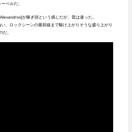
るレーベルだ。
exandros]が稼ぎ頭という感じだが、昔は違った。
を背負い、ロックシーンの最前線まで駆け上がりそうな盛り上がり
のだ。