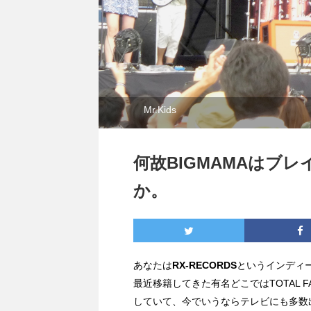
Mr.Kids
何故BIGMAMAはブ
か。
あなたは
RX-RECORDS
というインディ
最近移籍してきた有名どこではTOTAL 
していて、今でいうならテレビにも多数