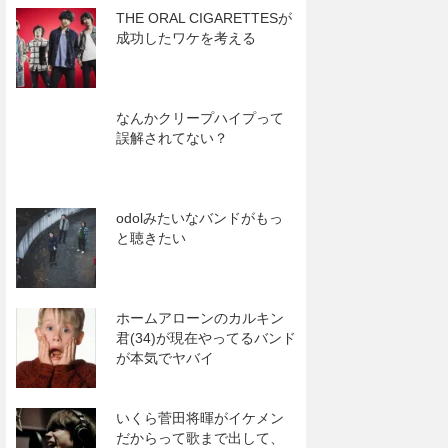
THE ORAL CIGARETTESが
成功したワケを考える
なんかクリープハイプって
誤解されてない？
odolみたいなバンドがもっ
と聴きたい
ホームアローンのカルキン
君(34)が現在やってるバンド
が本気でヤバイ
いくら菅田将暉がイケメン
だからって歌まで出して、