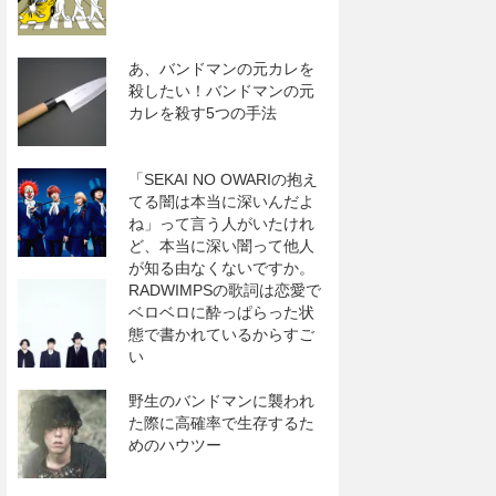
あ、バンドマンの元カレを
殺したい！バンドマンの元
カレを殺す5つの手法
「SEKAI NO OWARIの抱え
てる闇は本当に深いんだよ
ね」って言う人がいたけれ
ど、本当に深い闇って他人
が知る由なくないですか。
RADWIMPSの歌詞は恋愛で
ベロベロに酔っぱらった状
態で書かれているからすご
い
野生のバンドマンに襲われ
た際に高確率で生存するた
めのハウツー