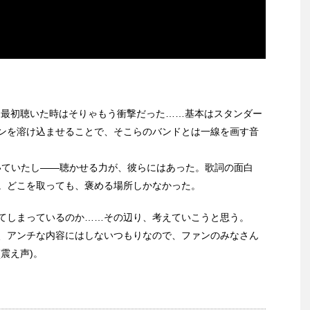
た僕が、最初聴いた時はそりゃもう衝撃だった……基本はスタンダー
ンを溶け込ませることで、そこらのバンドとは一線を画す音
いていたし――聴かせる力が、彼らにはあった。歌詞の面白
。どこを取っても、褒める場所しかなかった。
てしまっているのか……その辺り、考えていこうと思う。
、アンチな内容にはしないつもりなので、ファンのみなさん
震え声)。