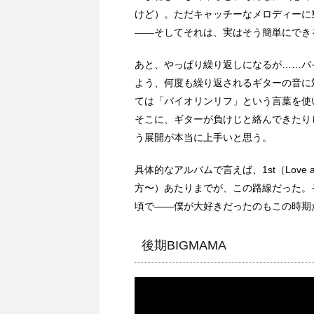
けど）。ただキャッチーなメロディーに
――そしてそれは、実はそう簡単にでき
あと、やっぱり繰り返しになるが……バ
よう、何度も繰り返されるギターの音に対
ては「バイオリンリフ」という言葉を使
そこに、ギターが負けじと絡んできたり
う展開が本当に上手いと思う。
具体的なアルバムで言えば、1st（Love and 
方〜）あたりまでが、この路線だった。そ
頃で――僕が大好きだったのもこの時期
後期BIGMAMA