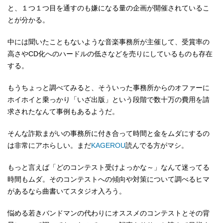
と、１つ１つ目を通すのも嫌になる量の企画が開催されているこ
とが分かる。
中には聞いたこともないような音楽事務所が主催して、受賞率の
高さやCD化へのハードルの低さなどを売りにしているものも存在
する。
もうちょっと調べてみると、そういった事務所からのオファーに
ホイホイと乗っかり「いざ出版」という段階で数十万の費用を請
求されたなんて事例もあるようだ。
そんな詐欺まがいの事務所に付き合って時間と金をムダにするの
は非常にアホらしい。まだ
KAGEROU
読んでる方がマシ。
もっと言えば「どのコンテスト受けよっかな～」なんて迷ってる
時間もムダ。そのコンテストへの傾向や対策について調べるヒマ
があるなら曲書いてスタジオ入ろう。
悩める若きバンドマンの代わりにオススメのコンテストとその背