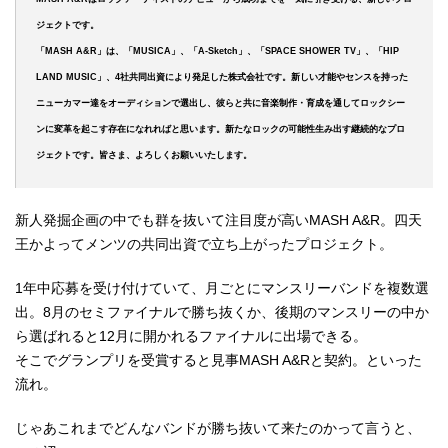
ジェクトです。
「MASH A&R」は、「MUSICA」、「A-Sketch」、「SPACE SHOWER TV」、「HIP
LAND MUSIC」、4社共同出資により発足した株式会社です。新しい才能やセンスを持った
ニューカマー達をオーディションで選出し、彼らと共に音楽制作・育成を通してロックシー
ンに変革を起こす存在になれればと思います。新たなロックの可能性生み出す継続的なプロ
ジェクトです。皆さま、よろしくお願いいたします。
新人発掘企画の中でも群を抜いて注目度が高いMASH A&R。四天
王かよってメンツの共同出資で立ち上がったプロジェクト。
1年中応募を受け付けていて、月ごとにマンスリーバンドを複数選
出。8月のセミファイナルで勝ち抜くか、後期のマンスリーの中か
ら選ばれると12月に開かれるファイナルに出場できる。
そこでグランプリを受賞すると見事MASH A&Rと契約。といった
流れ。
じゃあこれまでどんなバンドが勝ち抜いて来たのかって言うと、