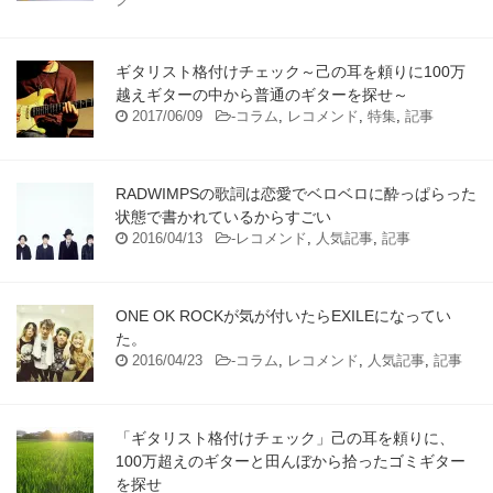
ギタリスト格付けチェック～己の耳を頼りに100万
越えギターの中から普通のギターを探せ～
2017/06/09
-
コラム
,
レコメンド
,
特集
,
記事
RADWIMPSの歌詞は恋愛でベロベロに酔っぱらった
状態で書かれているからすごい
2016/04/13
-
レコメンド
,
人気記事
,
記事
ONE OK ROCKが気が付いたらEXILEになってい
た。
2016/04/23
-
コラム
,
レコメンド
,
人気記事
,
記事
「ギタリスト格付けチェック」己の耳を頼りに、
100万超えのギターと田んぼから拾ったゴミギター
を探せ