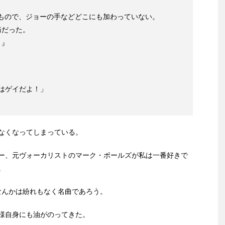
いたもので、ジョーの手などどこにも加わっていない。
痛だった。
。』
あの曲はゲイだよ！」
なくなってしまっている。
ー、元ヴォーカリストのマーク・ボールズが私は一番好きで
。
YING』 なんかは紛れもなく名曲であろう。
様自身にも油がのってきた。