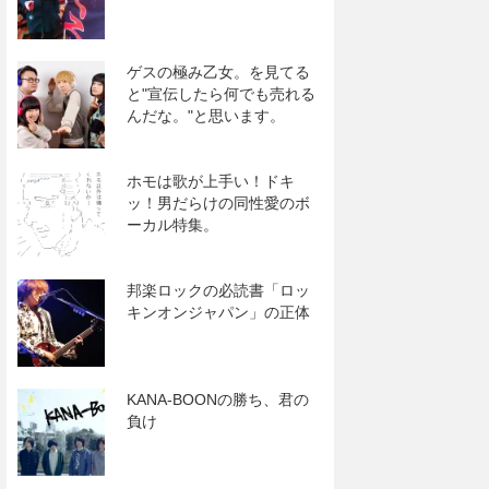
ゲスの極み乙女。を見てる
と"宣伝したら何でも売れる
んだな。"と思います。
ホモは歌が上手い！ドキ
ッ！男だらけの同性愛のボ
ーカル特集。
邦楽ロックの必読書「ロッ
キンオンジャパン」の正体
KANA-BOONの勝ち、君の
負け