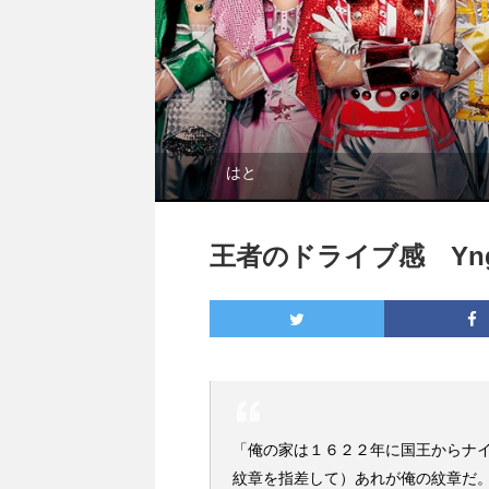
はと
王者のドライブ感 Yngwi
「俺の家は１６２２年に国王からナ
紋章を指差して）あれが俺の紋章だ。