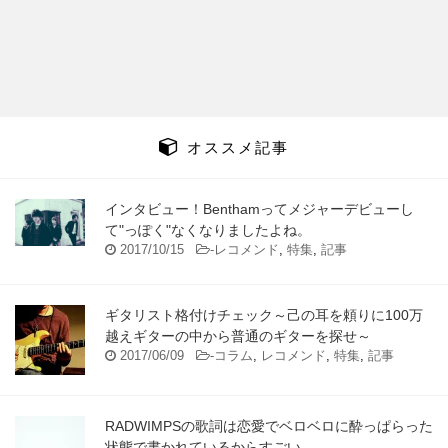
オススメ記事
インタビュー！Benthamってメジャーデビューし
て"っぽく"なくなりましたよね。
2017/10/15
-
レコメンド
,
特集
,
記事
ギタリスト格付けチェック～己の耳を頼りに100万
越えギターの中から普通のギターを探せ～
2017/06/09
-
コラム
,
レコメンド
,
特集
,
記事
RADWIMPSの歌詞は恋愛でベロベロに酔っぱらった
状態で書かれているからすごい