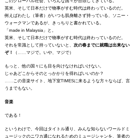
このグローバル社会、いろんな国々が台頭してきている。
英米、そして日本だけで物事がすむ時代は終わっているのだ。
例えばわたし（筆者）がいつも肌身離さず持っている、ソニー・
ウォークマンであるが、きっちりと書かれている。
「made in Malaysia」と。
英米、そして日本だけで物事がすむ時代は終わっているのだ。
それを常識として持っていないと、
次の春までに就職は出来ない
ぞ！
（……マジで。いや、マジで）
もっと、他の国々にも目を向けなければいけない。
じゃあどこからそのとっかかりを得ればいいのか？
……この音楽サイト、地下室TIMESに来るような方々ならば、言
うまでもない。
音楽
である！
というわけで、今回はタイトル通り、みんな知らないワールドミ
ュージックのニワカ通になれるためのミュージシャンを、筆者の