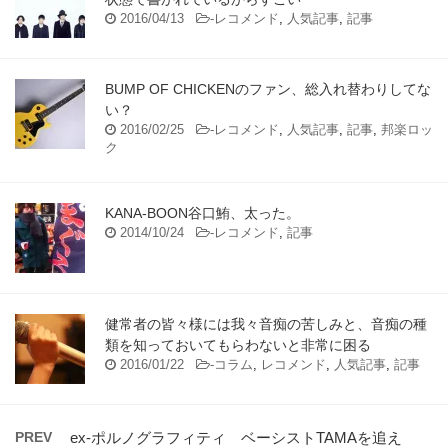
2016/04/13
-
レコメンド
,
人気記事
,
記事
BUMP OF CHICKENのファン、総入れ替わりしてな
い？
2016/02/25
-
レコメンド
,
人気記事
,
記事
,
邦楽ロッ
ク
KANA-BOON谷口鮪、太った。
2014/10/24
-
レコメンド
,
記事
健常者の皆々様には我々音痴の苦しみと、音痴の種
類を知っておいてもらわないと非常に困る
2016/01/22
-
コラム
,
レコメンド
,
人気記事
,
記事
PREV
ex-ポルノグラフィティ ベーシストTAMAを追え