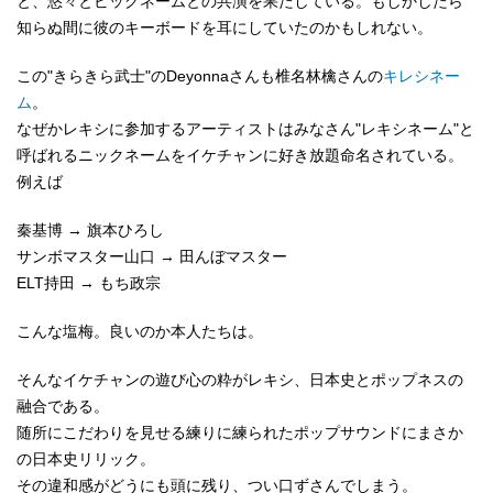
と、悠々とビッグネームとの共演を果たしている。もしかしたら
知らぬ間に彼のキーボードを耳にしていたのかもしれない。
この"きらきら武士"のDeyonnaさんも椎名林檎さんの
キレシネー
ム
。
なぜかレキシに参加するアーティストはみなさん"レキシネーム"と
呼ばれるニックネームをイケチャンに好き放題命名されている。
例えば
秦基博 → 旗本ひろし
サンボマスター山口 → 田んぼマスター
ELT持田 → もち政宗
こんな塩梅。良いのか本人たちは。
そんなイケチャンの遊び心の粋がレキシ、日本史とポップネスの
融合である。
随所にこだわりを見せる練りに練られたポップサウンドにまさか
の日本史リリック。
その違和感がどうにも頭に残り、つい口ずさんでしまう。