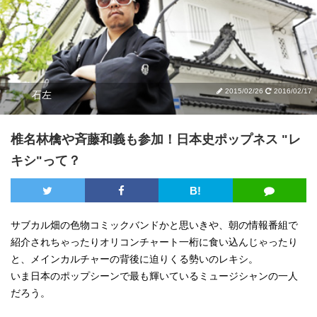
2015/02/26
2016/02/17
石左
椎名林檎や斉藤和義も参加！日本史ポップネス "レ
キシ"って？
B!
サブカル畑の色物コミックバンドかと思いきや、朝の情報番組で
紹介されちゃったりオリコンチャート一桁に食い込んじゃったり
と、メインカルチャーの背後に迫りくる勢いのレキシ。
いま日本のポップシーンで最も輝いているミュージシャンの一人
だろう。