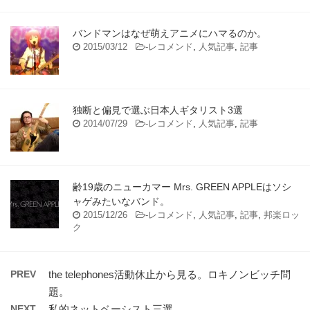
バンドマンはなぜ萌えアニメにハマるのか。
2015/03/12
-
レコメンド
,
人気記事
,
記事
独断と偏見で選ぶ日本人ギタリスト3選
2014/07/29
-
レコメンド
,
人気記事
,
記事
齢19歳のニューカマー Mrs. GREEN APPLEはソシ
ャゲみたいなバンド。
2015/12/26
-
レコメンド
,
人気記事
,
記事
,
邦楽ロッ
ク
PREV
the telephones活動休止から見る。ロキノンビッチ問
題。
NEXT
私的ネットベーシスト三選