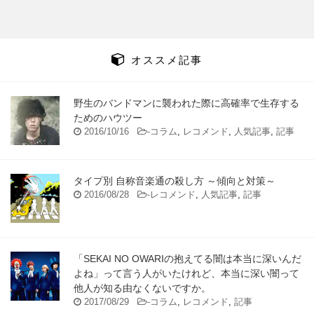
オススメ記事
野生のバンドマンに襲われた際に高確率で生存する
ためのハウツー
2016/10/16
-
コラム
,
レコメンド
,
人気記事
,
記事
タイプ別 自称音楽通の殺し方 ～傾向と対策～
2016/08/28
-
レコメンド
,
人気記事
,
記事
「SEKAI NO OWARIの抱えてる闇は本当に深いんだ
よね」って言う人がいたけれど、本当に深い闇って
他人が知る由なくないですか。
2017/08/29
-
コラム
,
レコメンド
,
記事