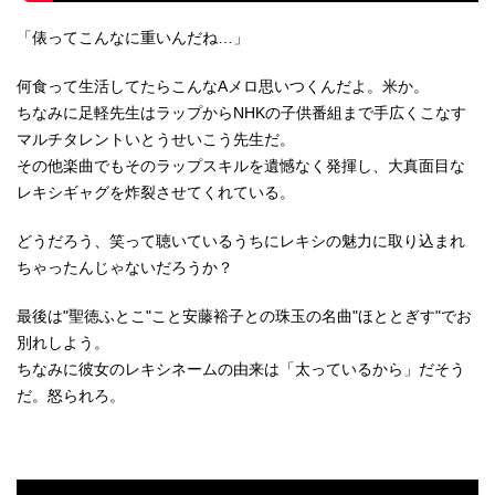
「俵ってこんなに重いんだね…」
何食って生活してたらこんなAメロ思いつくんだよ。米か。
ちなみに足軽先生はラップからNHKの子供番組まで手広くこなす
マルチタレントいとうせいこう先生だ。
その他楽曲でもそのラップスキルを遺憾なく発揮し、大真面目な
レキシギャグを炸裂させてくれている。
どうだろう、笑って聴いているうちにレキシの魅力に取り込まれ
ちゃったんじゃないだろうか？
最後は"聖徳ふとこ"こと安藤裕子との珠玉の名曲"ほととぎす"でお
別れしよう。
ちなみに彼女のレキシネームの由来は「太っているから」だそう
だ。怒られろ。