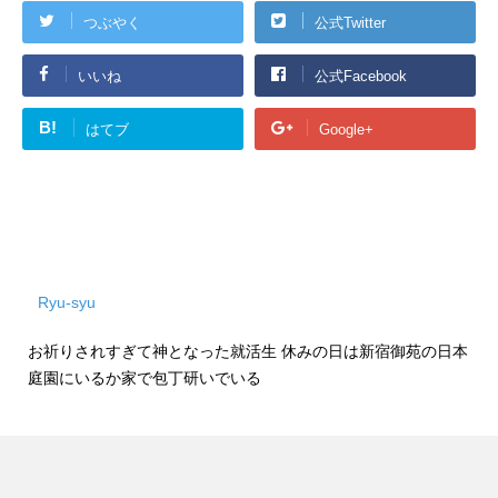
つぶやく
公式Twitter
いいね
公式Facebook
B!
はてブ
Google+
Ryu-syu
お祈りされすぎて神となった就活生 休みの日は新宿御苑の日本
庭園にいるか家で包丁研いでいる