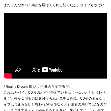
またこんなヤバイ楽曲を届けてくれる彼らだが、ライブもやばい
｢Reality Dream Ⅲ｣という曲のライブ版だ。
これはヤバイ。CD音源とすり替えているんじゃないかというレベ
ルだ。確かな演奏力に裏付けられた見事な再現。CDそのままなラ
イブはつまらないと思われがち(少なくとも筆者の周りでは)なのだ
が。ここまでちゃんとやられると圧巻だ。来日してほしい。生で