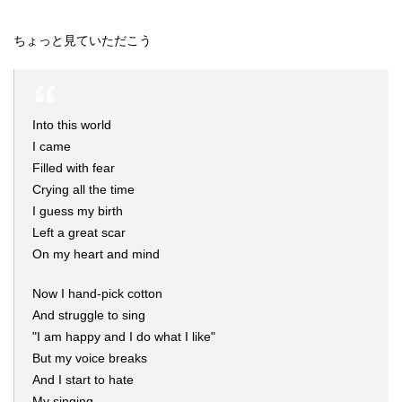
ちょっと見ていただこう
Into this world
I came
Filled with fear
Crying all the time
I guess my birth
Left a great scar
On my heart and mind
Now I hand-pick cotton
And struggle to sing
"I am happy and I do what I like"
But my voice breaks
And I start to hate
My singing