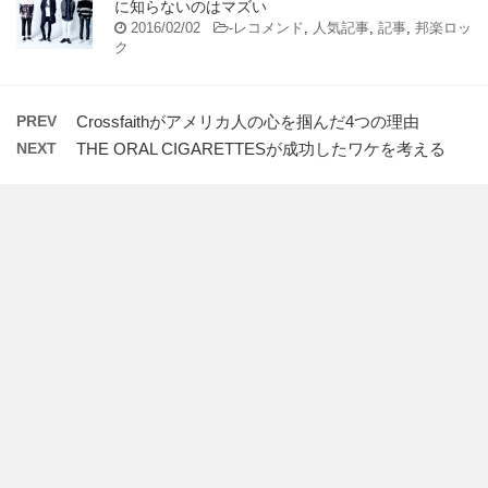
に知らないのはマズい
2016/02/02
-
レコメンド
,
人気記事
,
記事
,
邦楽ロッ
ク
PREV
Crossfaithがアメリカ人の心を掴んだ4つの理由
NEXT
THE ORAL CIGARETTESが成功したワケを考える