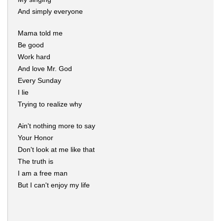
And simply everyone
Mama told me
Be good
Work hard
And love Mr. God
Every Sunday
I lie
Trying to realize why
Ain't nothing more to say
Your Honor
Don't look at me like that
The truth is
I am a free man
But I can't enjoy my life