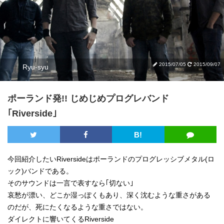
2015/07/05
2015/09/07
Ryu-syu
ポーランド発!! じめじめプログレバンド
｢Riverside｣
B!
今回紹介したいRiversideはポーランドのプログレッシブメタル(ロ
ック)バンドである。
そのサウンドは一言で表すなら｢切ない｣
哀愁が漂い、どこか湿っぽくもあり、深く沈むような重さがある
のだが、死にたくなるような重さではない。
ダイレクトに響いてくるRiverside