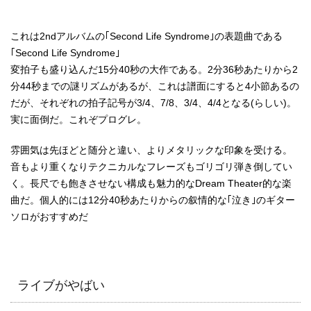
これは2ndアルバムの｢Second Life Syndrome｣の表題曲である
｢Second Life Syndrome｣
変拍子も盛り込んだ15分40秒の大作である。2分36秒あたりから2
分44秒までの謎リズムがあるが、これは譜面にすると4小節あるの
だが、それぞれの拍子記号が3/4、7/8、3/4、4/4となる(らしい)。
実に面倒だ。これぞプログレ。
雰囲気は先ほどと随分と違い、よりメタリックな印象を受ける。
音もより重くなりテクニカルなフレーズもゴリゴリ弾き倒してい
く。長尺でも飽きさせない構成も魅力的なDream Theater的な楽
曲だ。個人的には12分40秒あたりからの叙情的な｢泣き｣のギター
ソロがおすすめだ
ライブがやばい