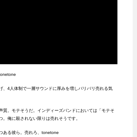
etone
、4人体制で一層サウンドに厚みを増しバリバリ売れる気
声質。モテそうだ。インディーズバンドにおいては「モテそ
つ。俺に殺されない限りは売れそうです。
彼ら。売れろ、tonetone