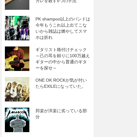
カレを殺す5つの手法
PK shampoo以上のバンドは
今年もうこれ以上出てこな
いから雑誌は燃やしてスマ
ホは折れ
ギタリスト格付けチェック
～己の耳を頼りに100万越え
ギターの中から普通のギタ
ーを探せ～
ONE OK ROCKが気が付い
たらEXILEになっていた。
邦楽が洋楽に劣っている部
分