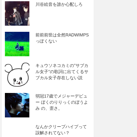
川谷絵音を誰か心配しろ
前前前世は全然RADWIMPS
っぽくない
キュウソネコカミの"サブカ
ル女子"の歌詞に出てくるサ
ブカル女子存在しない説
弱冠17歳でメジャーデビュ
ー ぼくのりりっくのぼうよ
み の、歪さ。
なんかクリープハイプって
誤解されてない？