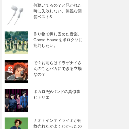
何聴いてるの？と訊かれた
時に失敗しない、無難な回
答ベスト5
作り物で押し固めた音楽、
Goose Houseをボロクソに
批判したい。
で？お前らはドラゲナイさ
んのことバカにできる立場
なの？
ボカロPがバンドの真似事
ヒトリエ
ナオトインティライミが何
故売れたかよくわかったの