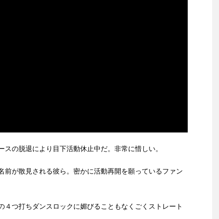
ースの脱退により目下活動休止中だ。非常に惜しい。
名前が散見される彼ら。密かに活動再開を願っているファン
の４つ打ちダンスロックに媚びることもなくごくストレート