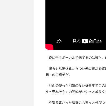
逆に中性ボーカルで来てるのは彼ら、ton
彼らも活動休止からつい先日復活を遂げ
満々のご様子だ。
顔面の整った邪気のない好青年でこの
う＝売れそう」の等式がバシっと成り立
不安要素だった演奏力も着々と伸びつつある