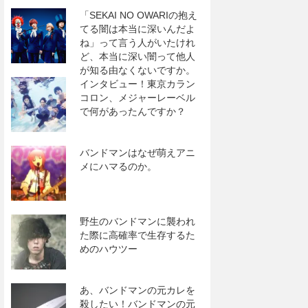
「SEKAI NO OWARIの抱え
てる闇は本当に深いんだよ
ね」って言う人がいたけれ
ど、本当に深い闇って他人
が知る由なくないですか。
インタビュー！東京カラン
コロン、メジャーレーベル
で何があったんですか？
バンドマンはなぜ萌えアニ
メにハマるのか。
野生のバンドマンに襲われ
た際に高確率で生存するた
めのハウツー
あ、バンドマンの元カレを
殺したい！バンドマンの元