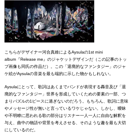
こちらがデザイナー河合真維によるAysulaの1st mini
album『Release me』のジャケットデザインだ（この記事のトッ
プ画像も同氏の作品だ）。この「退廃的なファンタジー」のジャ
ケ絵がAysulaの音楽を最も端的に示した物かもしれない。
Aysulaにとって、歌詞はあくまでバンドが表現する轟音及び「退
廃的なファンタジー」世界を形成していくための要素の一部、つ
まりパズルの1ピースに過ぎないのだろう。もちろん、歌詞に意味
やメッセージ性が無いと言っているワケじゃない。しかし、曖昧
や不明瞭に思われる歌の部分はリスナー一人一人に自由な解釈を
与え、曲中の物語や背景を考えさせる、そのような趣を最も大切
にしているのだ。