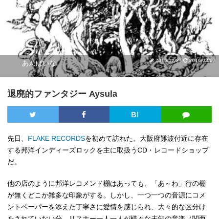
2015/12/27
2016/03/07
あんぼいな
退廃的ファンタジー Aysula
B!
先日、
FLAKE RECORDS
を初めて訪れた。大阪府難波付近に存在
する邦洋インディーズロックを主に取扱うCD・レコードショップ
だ。
他の店のように邦洋レコメンド棚はあっても、「あ～わ」行の棚
が無くどこか雑多な印象がする。しかし、一つ一つの音源にコメ
ントペーパーを添えた丁寧さに愛情を感じられ、大々的な区分け
をされていない分、リスナー一人一人が様々な未知の音楽（関西