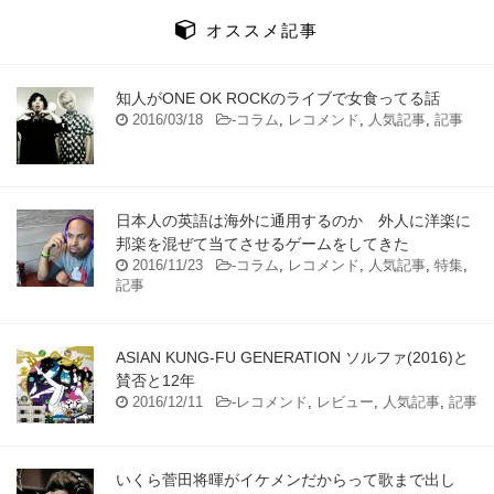
オススメ記事
知人がONE OK ROCKのライブで女食ってる話
2016/03/18
-
コラム
,
レコメンド
,
人気記事
,
記事
日本人の英語は海外に通用するのか 外人に洋楽に
邦楽を混ぜて当てさせるゲームをしてきた
2016/11/23
-
コラム
,
レコメンド
,
人気記事
,
特集
,
記事
ASIAN KUNG-FU GENERATION ソルファ(2016)と
賛否と12年
2016/12/11
-
レコメンド
,
レビュー
,
人気記事
,
記事
いくら菅田将暉がイケメンだからって歌まで出し