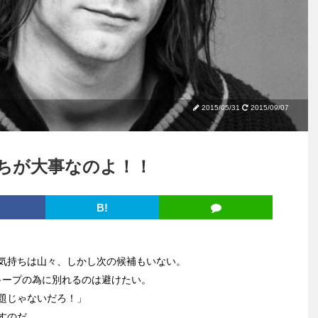
2015/05/31
2015/09/07
ちが大事なのよ！！
B!
気持ちは山々、しかし次の候補もいない。
キープの為に別れるのは避けたい。
題じゃないだろ！」
すのだ。