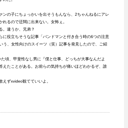
ァンの子にちょっかいを出そうもんなら、2ちゃんねるにアレ
かれるので迂闊に出来ない。女怖ぇ。
る。違うか、兄弟？
らに役立ちそうな記事「バンドマンと付き合う時の6つの注意
という、女性向けのスイーツ（笑）記事を発見したので、ご紹
いた頃、甲斐性なし男に『僕と仕事、どっちが大事なんだよ
答えたことがある。お前らの気持ちが痛いほどわかるぞ、誰
ずxvideo観てていいよ。