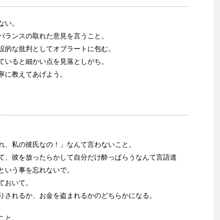
ない。
バランスの取れた意見を言うこと。
設的な批判としてオブラートに包む。
ていると細かい点を見落としがち。
寧に教えてあげよう。
れ、私の彼氏なの！」なんて言わないこと。
て、彼を放ったらかして自分だけ酔っぱらうなんて言語道
という事を忘れないで。
ておいて。
りされるか、お金を盗まれるかのどちらかになる。
こと。