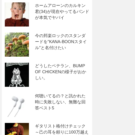
ホームアローンのカルキン
君(34)が現在やってるバンド
が本気でヤバイ
今の邦楽ロックのスタンダ
ードを"KANA-BOONスタイ
ル"と名付けたい
どうしたベテラン、BUMP
OF CHICKENの様子がおか
しい。
何聴いてるの？と訊かれた
時に失敗しない、無難な回
答ベスト5
ギタリスト格付けチェック
～己の耳を頼りに100万越え