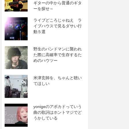
ギターの中から普通のギタ
ーを探せ～
ライブどころじゃねえ ラ
イブハウスで見るダサい行
動５選
野生のバンドマンに襲われ
た際に高確率で生存するた
めのハウツー
米津玄師を、ちゃんと聴い
てほしい
yonigeのアボカドっていう
曲の歌詞はホントマジでど
うかしている