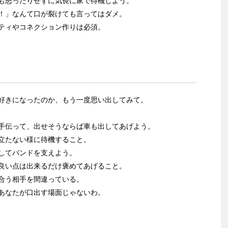
も怒ったりせずに気長に家で待機しよう。
！」なんて口が裂けても言ってはダメ。
ティやコネクション作りは必須。
好きになったのか、もう一度思い出してみて。
手伝って、出せそうならば車も出してあげよう。
立たない様に待機すること。
してバンドを支えよう。
良い点は出来るだけ褒めてあげること。
合う相手を間違っている。
あなたが口出す場面じゃないわ。