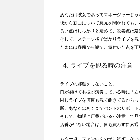
あなたは彼女であってマネージャーじゃ
彼から新曲について意見を聞かれても、
良い点はしっかりと褒めて、改善点は建
そして、ステージ横でばかりライブを観
たまには客席から観て、気付いた点を丁
4. ライブを観る時の注意
ライブの邪魔をしないこと。
口が裂けても彼が演奏している時に「あ
同じライブを何度も観て飽きてるからっ
断。あなたはあくまでバンドのサポート
そして、物販に店番がいるか注意して見
店番がいない場合は、何も買わずに素通
もう一点。ファンの女の子に嫉妬しない