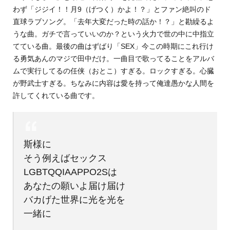
わず「ジジイ！！月9（げつく）かよ！？」とファン絶叫のド
直球ラブソング。「去年大変だった時の話か！？」と勘繰るよ
うな曲。ガチで言っていいのか？という火力で世の中に中指立
てている曲。最後の曲はずばり「SEX」今この時期にこれ行け
る勇気あんのマジで田中だけ。一曲目で歌ってることをアルバ
ムで実行してるの任侠（おとこ）すぎる。ロックすぎる。心臓
が野武士すぎる。ちなみに内容は愛を持って俺達愚かな人間を
許してくれている曲です。
斯様に
そう例えばセックス
LGBTQQIAAPPO2Sは
あなたの願いよ届け届け
バカげた世界に光を光を
一緒に