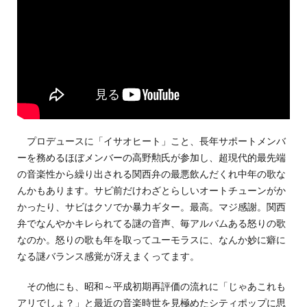
プロデュースに「イサオヒート」こと、長年サポートメンバ
ーを務めるほぼメンバーの高野勲氏が参加し、超現代的最先端
の音楽性から繰り出される関西弁の最悪飲んだくれ中年の歌な
んかもあります。サビ前だけわざとらしいオートチューンがか
かったり、サビはクソでか暴力ギター。最高。マジ感謝。関西
弁でなんやかキレられてる謎の音声、毎アルバムある怒りの歌
なのか。怒りの歌も年を取ってユーモラスに、なんか妙に癖に
なる謎バランス感覚が冴えまくってます。
その他にも、昭和～平成初期再評価の流れに「じゃあこれも
アリでしょ？」と最近の音楽時世を見極めたシティポップに思