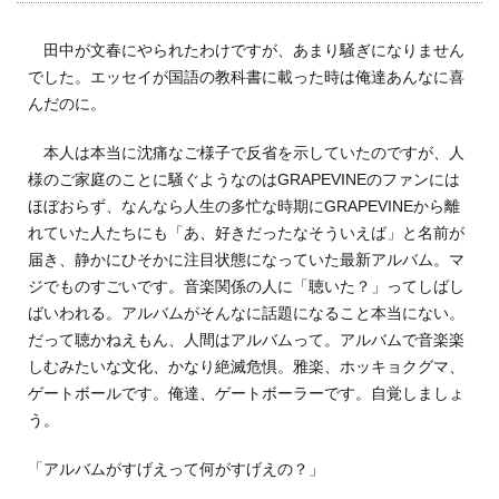
田中が文春にやられたわけですが、あまり騒ぎになりません
でした。エッセイが国語の教科書に載った時は俺達あんなに喜
んだのに。
本人は本当に沈痛なご様子で反省を示していたのですが、人
様のご家庭のことに騒ぐようなのはGRAPEVINEのファンには
ほぼおらず、なんなら人生の多忙な時期にGRAPEVINEから離
れていた人たちにも「あ、好きだったなそういえば」と名前が
届き、静かにひそかに注目状態になっていた最新アルバム。マ
ジでものすごいです。音楽関係の人に「聴いた？」ってしばし
ばいわれる。アルバムがそんなに話題になること本当にない。
だって聴かねえもん、人間はアルバムって。アルバムで音楽楽
しむみたいな文化、かなり絶滅危惧。雅楽、ホッキョクグマ、
ゲートボールです。俺達、ゲートボーラーです。自覚しましょ
う。
「アルバムがすげえって何がすげえの？」