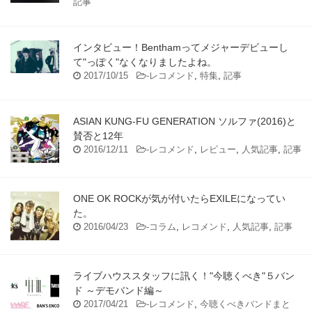
記事
インタビュー！Benthamってメジャーデビューし
て"っぽく"なくなりましたよね。
2017/10/15
-
レコメンド
,
特集
,
記事
ASIAN KUNG-FU GENERATION ソルファ(2016)と
賛否と12年
2016/12/11
-
レコメンド
,
レビュー
,
人気記事
,
記事
ONE OK ROCKが気が付いたらEXILEになってい
た。
2016/04/23
-
コラム
,
レコメンド
,
人気記事
,
記事
ライブハウススタッフに訊く！"今聴くべき"５バン
ド ～デモバンド編～
2017/04/21
-
レコメンド
,
今聴くべきバンドまと