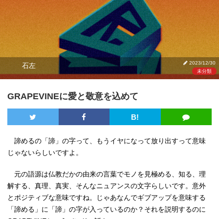
2023/12/30
石左
未分類
GRAPEVINEに愛と敬意を込めて
B!
諦めるの「諦」の字って、もうイヤになって放り出すって意味
じゃないらしいですよ。
元の語源は仏教だかの由来の言葉でモノを見極める、知る、理
解する、真理、真実、そんなニュアンスの文字らしいです。意外
とポジティブな意味ですね。じゃあなんでギブアップを意味する
「諦める」に「諦」の字が入っているのか？それを説明するのに