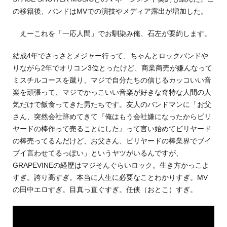
の移籍後、バンドはMVでの演技やメディア露出が増加した。
えーこれを「一応人間」でお馴染み俺、石左が要約します。
結成4年でさっさとメジャー行って、ちゃんとロックバンドや
りながら2年でオリコン3位とったけど、商業商売が嫌んなって
ミスチルコースを蹴り、マジで自分たちの信じるカッコいい音
楽を頑張って、マジでかっこいい音楽が好きな奇特な人間の人
気だけで飯食ってきた男たちです。友人のバンドマンに「お父
さん、突然会社辞めてきて『俺はもう会社嫌になったからビリ
ヤードの棒作って売ることにした』って言い始めてビリヤード
の棒売ってるんだけど、お父さん、ビリヤードの棒業界でブイ
ブイ言わせてるっぽい」というヤツがいるんですが、
GRAPEVINEの経歴はマジそんぐらいロック。生き方かっこよ
すぎ。誇り高すぎ。本当に人生に必要なことわかりすぎ。MV
の田中エロすぎ。目真っ直ぐすぎ。任侠（おとこ）すぎ。