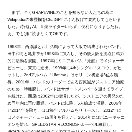
まず、全くGRAPEVINEのことを知らない人たちの為に
Wikipediaの来歴欄をChatGPTにぶん投げて要約してもらいま
した。時代はAI。音楽ライターいらず。便利になりましたね。
あ、でも別に読まなくてOKです。
1993年、西原誠と西川弘剛によって大阪で結成されたバンド。
田中和将と亀井亨が1993年に加入し、その後大阪を拠点に精力
的に活動を展開。1997年にミニアルバム『覚醒』でメジャーデ
ビューし、東京に進出。1999年に4thシングル「スロウ」がヒ
ットし、2ndアルバム『Lifetime』はオリコン初登場3位を獲
得。2001年、バンドのリーダーである西原誠がジストニア治療
のため一時離脱し、バンドはサポートメンバーを迎えてライブ
を続けた。西原は2002年に復帰したが、ジストニアの再発のた
め同年内に再び脱退。バンドは以降、5人編成で活動。2006年
と2014年を除き、ほぼ毎年アルバムをリリースし、2012年に
はメジャーデビュー15周年を迎えた。2014年にはポニーキャニ
オンを離れ、SPEEDSTAR RECORDSへレーベル移籍し、
SPACE SHOWER MUSICとのマネージメント契約も結んだ。こ