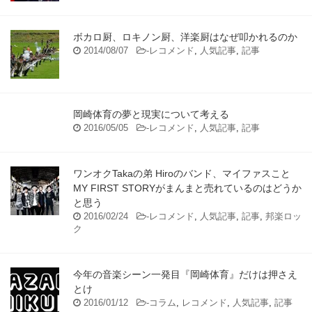
ボカロ厨、ロキノン厨、洋楽厨はなぜ叩かれるのか
2014/08/07
-
レコメンド
,
人気記事
,
記事
岡崎体育の夢と現実について考える
2016/05/05
-
レコメンド
,
人気記事
,
記事
ワンオクTakaの弟 Hiroのバンド、マイファスこと
MY FIRST STORYがまんまと売れているのはどうか
と思う
2016/02/24
-
レコメンド
,
人気記事
,
記事
,
邦楽ロッ
ク
今年の音楽シーン一発目『岡崎体育』だけは押さえ
とけ
2016/01/12
-
コラム
,
レコメンド
,
人気記事
,
記事