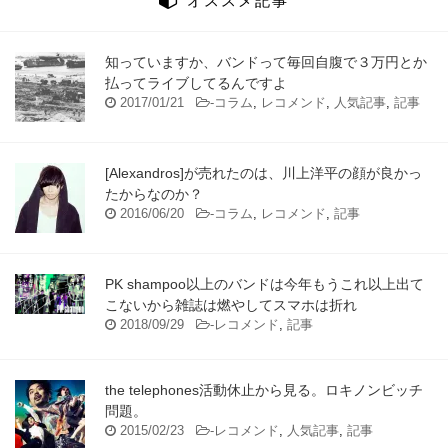
オススメ記事
知っていますか、バンドって毎回自腹で３万円とか
払ってライブしてるんですよ
2017/01/21
-
コラム
,
レコメンド
,
人気記事
,
記事
[Alexandros]が売れたのは、川上洋平の顔が良かっ
たからなのか？
2016/06/20
-
コラム
,
レコメンド
,
記事
PK shampoo以上のバンドは今年もうこれ以上出て
こないから雑誌は燃やしてスマホは折れ
2018/09/29
-
レコメンド
,
記事
the telephones活動休止から見る。ロキノンビッチ
問題。
2015/02/23
-
レコメンド
,
人気記事
,
記事