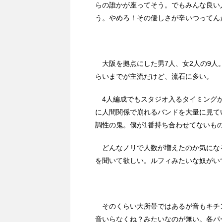
らの誰かが座ってそう。でもみんな良い
う。やめろ！その優しさが辛いつってん
大阪を拠点にした男7人、女2人の9人
らいまでが主流だけど、流石に多い。
4人編成でもスタジオ入るタイミングが
に人間関係で崩れるバンドを大量に見て
調性の鬼。僕が1番持ち合わせてないも
どんなノリで人数が増えたのか気にな
を聞いて欲しい。ルフィみたいな奴がい
そのくらい大所帯ではあるが音もキチ
音いらなくね？みたいなのが無い。各パ