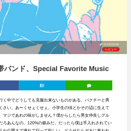
2018/06/06
レビュー
Special Favorite Music
B!
行く中でどうしても克服出来ないものがある。パクチーと男
くさい。あ〜くせぇくせぇ。小学生の頃とかその辺に生えて
、マジであれの味がしません？僕からしたら男女仲良しグル
だろあんなの。120%の僻みだ。だったら僕は手入れされてい
うか公園まで連れて行って欲しい。どうせならガキに食われ