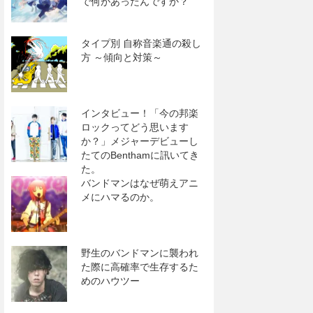
で何があったんですか？
タイプ別 自称音楽通の殺し
方 ～傾向と対策～
インタビュー！「今の邦楽
ロックってどう思います
か？」メジャーデビューし
たてのBenthamに訊いてき
た。
バンドマンはなぜ萌えアニ
メにハマるのか。
野生のバンドマンに襲われ
た際に高確率で生存するた
めのハウツー