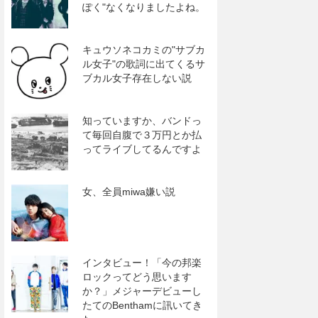
ぽく"なくなりましたよね。
キュウソネコカミの"サブカ
ル女子"の歌詞に出てくるサ
ブカル女子存在しない説
知っていますか、バンドっ
て毎回自腹で３万円とか払
ってライブしてるんですよ
女、全員miwa嫌い説
インタビュー！「今の邦楽
ロックってどう思います
か？」メジャーデビューし
たてのBenthamに訊いてき