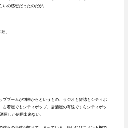
らいの感想だったのだが。
辛辣。
ップブームが到来からというもの、ラジオも雑誌もシティポ
。古着屋でもシティポップ。居酒屋の有線ですらシティポッ
る居酒屋しか信用出来ない。
で僕らの身体が慣れてしまっている。終いにはコメント欄で