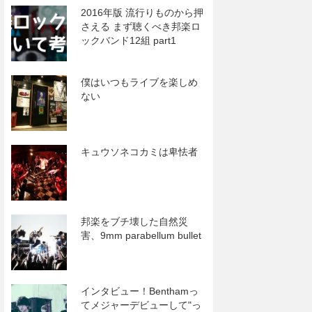
2016年版 流行りものから押
さえる まず聴くべき邦楽ロ
ックバンド12組 part1
僕はいつもライブを楽しめ
ない
キュウソネコカミは卑怯者
邦楽をブチ壊した自然災
害、9mm parabellum bullet
インタビュー！Benthamっ
てメジャーデビューして"っ