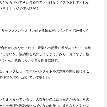
人だから戻ってきた僕を見てさりげなくイスを返してくれそ
だろ！！マジで何の話だ？
。サックスとバイオリンが居る編成だ。バンドって3〜5人く
合わせられなかったり、音楽への熱量に差があったり、単純
いるせいか、協調性を気にしてしまう。奴ら、鬼ですよ。協
のじゃん。就職しろ。それか田舎に帰れ。
る。インタビューでアルバムタイトルの意味を聞く前にそこ
て仲間を増やし続けていて欲しい。
ンとまとまっているし、人数多いのに落ち着きがある。その
ートを無理矢理詰め込んでいない曲作りに多少なりともセン