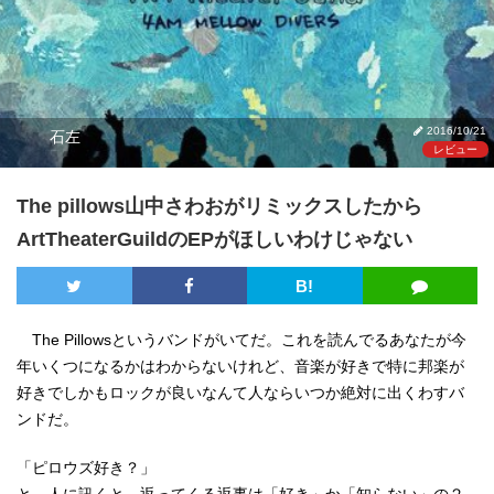
2016/10/21
石左
レビュー
The pillows山中さわおがリミックスしたから
ArtTheaterGuildのEPがほしいわけじゃない
B!
The Pillowsというバンドがいてだ。これを読んでるあなたが今
年いくつになるかはわからないけれど、音楽が好きで特に邦楽が
好きでしかもロックが良いなんて人ならいつか絶対に出くわすバ
ンドだ。
「ピロウズ好き？」