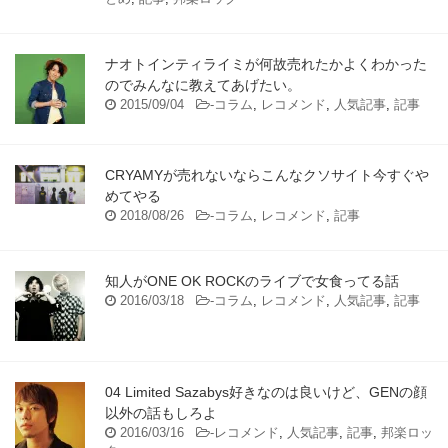
ナオトインティライミが何故売れたかよくわかった
のでみんなに教えてあげたい。
2015/09/04
-
コラム
,
レコメンド
,
人気記事
,
記事
CRYAMYが売れないならこんなクソサイト今すぐや
めてやる
2018/08/26
-
コラム
,
レコメンド
,
記事
知人がONE OK ROCKのライブで女食ってる話
2016/03/18
-
コラム
,
レコメンド
,
人気記事
,
記事
04 Limited Sazabys好きなのは良いけど、GENの顔
以外の話もしろよ
2016/03/16
-
レコメンド
,
人気記事
,
記事
,
邦楽ロッ