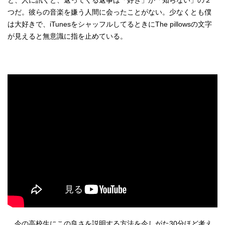
と、人に訊くと、返ってくる返事は「好き」か「知らない」の２
つだ。彼らの音楽を嫌う人間に会ったことがない。少なくとも僕
は大好きで、iTunesをシャッフルしてるときにThe pillowsの文字
が見えると無意識に指を止めている。
今の高校生にこの良さを説明する方法を今しがた30分ほど考え