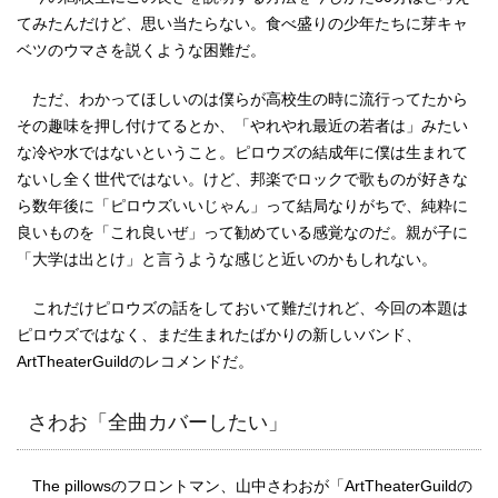
てみたんだけど、思い当たらない。食べ盛りの少年たちに芽キャ
ベツのウマさを説くような困難だ。
ただ、わかってほしいのは僕らが高校生の時に流行ってたから
その趣味を押し付けてるとか、「やれやれ最近の若者は」みたい
な冷や水ではないということ。ピロウズの結成年に僕は生まれて
ないし全く世代ではない。けど、邦楽でロックで歌ものが好きな
ら数年後に「ピロウズいいじゃん」って結局なりがちで、純粋に
良いものを「これ良いぜ」って勧めている感覚なのだ。親が子に
「大学は出とけ」と言うような感じと近いのかもしれない。
これだけピロウズの話をしておいて難だけれど、今回の本題は
ピロウズではなく、まだ生まれたばかりの新しいバンド、
ArtTheaterGuildのレコメンドだ。
さわお「全曲カバーしたい」
The pillowsのフロントマン、山中さわおが「ArtTheaterGuildの