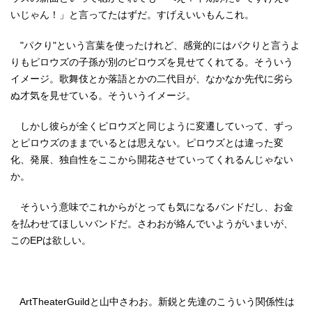
いじゃん！」と言ってたはずだ。すげえいいもんこれ。
"パクり"という言葉を使ったけれど、感覚的にはパクりと言うよ
りもピロウズの子孫が別のピロウズを見せてくれてる。そういう
イメージ。歌舞伎とか落語とかの二代目が、なかなか先代に劣ら
ぬ才気を見せている。そういうイメージ。
しかし彼らが全くピロウズと同じように変遷していって、ずっ
とピロウズのままでいるとは思えない。ピロウズとは違った変
化、発展、独自性をここから開花させていってくれるんじゃない
か。
そういう意味でこれからがとっても気になるバンドだし、お金
を払わせてほしいバンドだ。さわおが絡んでいようがいまいが、
このEPは欲しい。
ArtTheaterGuildと山中さわお。新鋭と先達のこういう関係性は