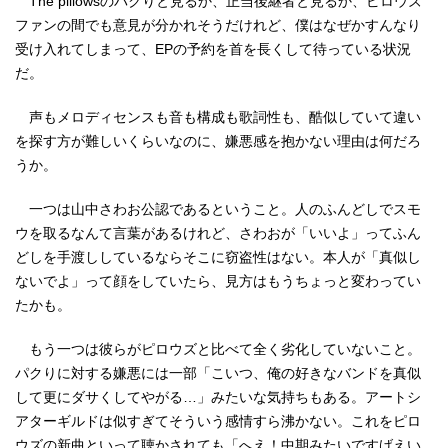
The pillowsのパクりと見るか、正当後継者と見るか、ピロウズ
ファンの間でも意見が分かれそうだけれど、僕はなぜかすんなり
受け入れてしまって、EPの予約を首を長くして待っている状況
だ。
声もメロディセンスも音も構成も歌詞性も、酷似していて違い
を探す方が難しいくらいなのに、嫌悪感を抱かない理由は何だろ
うか。
一つは山中さわお公認であるということ。人のふんどしでスモ
ウを取るなんて言葉があるけれど、さわおが「いいよ」ってふん
どしを手渡ししているならそこに窃盗性はない。本人が「真似し
ないでよ」って顔をしていたら、見方はもうちょっと変わってい
たかも。
もう一つは彼らがピロウズと比べて全く劣化していないこと。
パクりに対する嫌悪には一部「こいつ、俺の好きなバンドを真似
して更にダサくしてやがる…」みたいな気持ちもある。アートシ
アターギルドは似すぎてそういう感情すら沸かない。これをピロ
ウズの新曲といって聴かされても「へえ！中期みたいですげえい